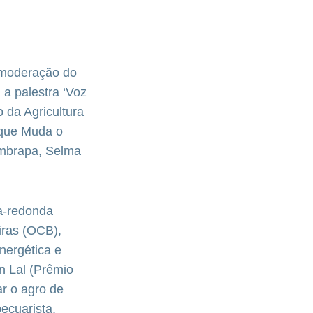
 moderação do
a palestra ‘Voz
 da Agricultura
 que Muda o
Embrapa, Selma
sa-redonda
iras (OCB),
energética e
an Lal (Prêmio
r o agro de
ecuarista,