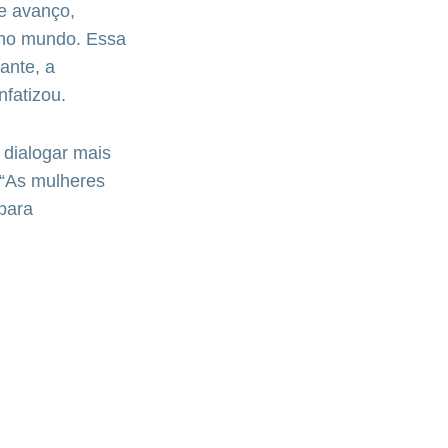
e avanço,
 no mundo. Essa
ante, a
nfatizou.
 dialogar mais
 “As mulheres
para