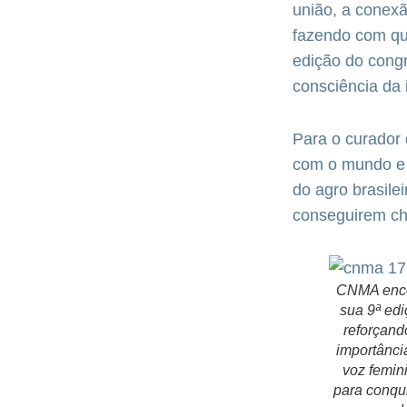
união, a conex
fazendo com qu
edição do congre
consciência da 
Para o curador 
com o mundo e 
do agro brasile
conseguirem ch
CNMA enc
sua 9ª ed
reforçand
importânci
voz femin
para conqui