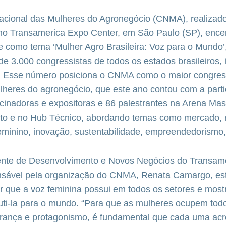
cional das Mulheres do Agronegócio (CNMA), realizado
 no Transamerica Expo Center, em São Paulo (SP), ence
e como tema ‘Mulher Agro Brasileira: Voz para o Mundo’
e 3.000 congressistas de todos os estados brasileiros, 
al. Esse número posiciona o CNMA como o maior congres
lheres do agronegócio, que este ano contou com a part
inadoras e expositoras e 86 palestrantes na Arena Mas
o e no Hub Técnico, abordando temas como mercado, 
eminino, inovação, sustentabilidade, empreendedorismo,
nte de Desenvolvimento e Novos Negócios do Transam
nsável pela organização do CNMA, Renata Camargo, es
r que a voz feminina possui em todos os setores e mos
uti-la para o mundo. “Para que as mulheres ocupem tod
erança e protagonismo, é fundamental que cada uma acr