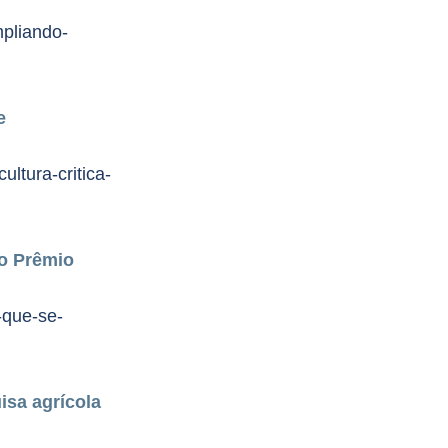
pliando-
e
ltura-critica-
o Prêmio
-que-se-
sa agrícola