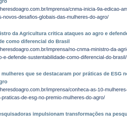
gro
lheresdoagro.com.br/imprensa/cnma-inicia-9a-edicao-am
s-novos-desafios-globais-das-mulheres-do-agro/
tro da Agricultura critica ataques ao agro e defend
de como diferencial do Brasil
heresdoagro.com.br/imprensa/no-cnma-ministro-da-agricu
-e-defende-sustentabilidade-como-diferencial-do-brasil/
 mulheres que se destacaram por práticas de ESG n
gro
lheresdoagro.com.br/imprensa/conheca-as-10-mulheres
-praticas-de-esg-no-premio-mulheres-do-agro/
squisadoras impulsionam transformações na pesqui