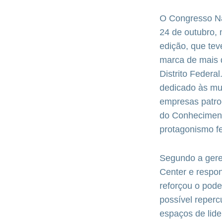
O Congresso Na
24 de outubro,
edição, que tev
marca de mais d
Distrito Feder
dedicado às mu
empresas patroc
do Conheciment
protagonismo f
Segundo a gere
Center e respo
reforçou o pode
possível reperc
espaços de lid