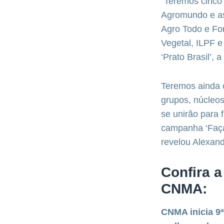
“Teremos cinco 
Agromundo e as
Agro Todo e For
Vegetal, ILPF e
‘Prato Brasil’, 
Teremos ainda 
grupos, núcleo
se unirão para 
campanha ‘Faça
revelou Alexand
Confira a
CNMA:
CNMA inicia 9ª