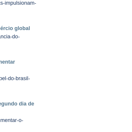
s-impulsionam-
ércio global
ancia-do-
mentar
el-do-brasil-
segundo dia de
imentar-o-