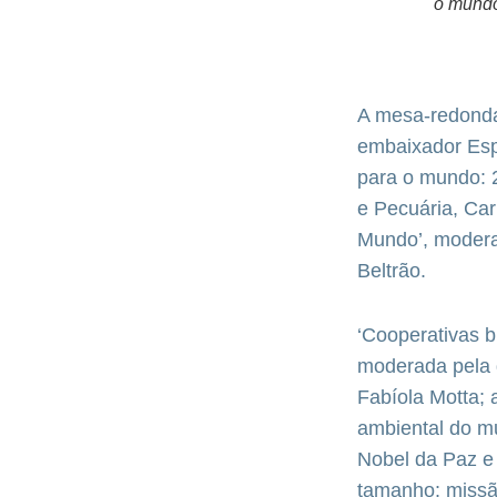
o mund
A mesa-redonda
embaixador Esp
para o mundo: 2
e Pecuária, Car
Mundo’, modera
Beltrão.
‘Cooperativas 
moderada pela 
Fabíola Motta; 
ambiental do mu
Nobel da Paz e 
tamanho: missão