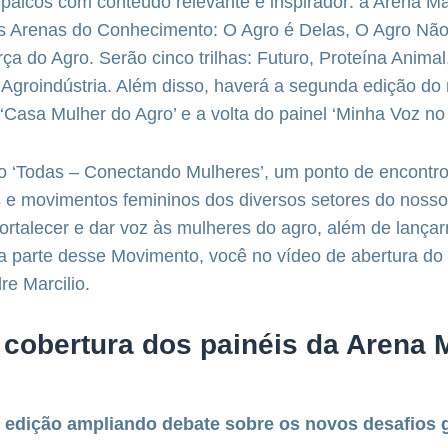
palcos com conteúdo relevante e inspirador: a Arena Ma
 Arenas do Conhecimento: O Agro é Delas, O Agro Não
ça do Agro. Serão cinco trilhas: Futuro, Proteína Anima
 Agroindústria. Além disso, haverá a segunda edição do 
a ‘Casa Mulher do Agro’ e a volta do painel ‘Minha Voz no
o ‘Todas – Conectando Mulheres’, um ponto de encontr
s e movimentos femininos dos diversos setores do noss
fortalecer e dar voz às mulheres do agro, além de lança
 parte desse Movimento, você no vídeo de abertura do
re Marcilio.
 cobertura dos painéis da Arena 
 edição ampliando debate sobre os novos desafios 