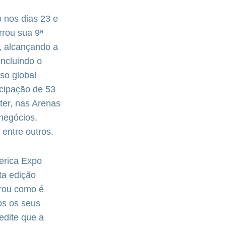
 nos dias 23 e
rrou sua 9ª
, alcançando a
incluindo o
so global
icipação de 53
ter, nas Arenas
negócios,
 entre outros.
erica Expo
ta edição
trou como é
os os seus
edite que a