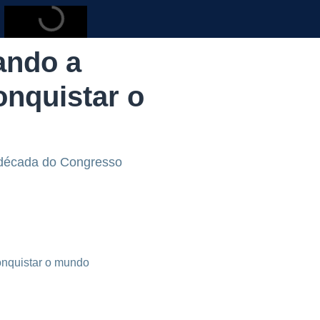
ando a
onquistar o
a década do Congresso