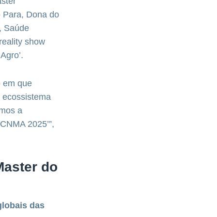
ster
 Para, Dona do
l, Saúde
reality show
 Agro’.
o em que
o ecossistema
rmos a
 CNMA 2025’”,
Master do
globais das