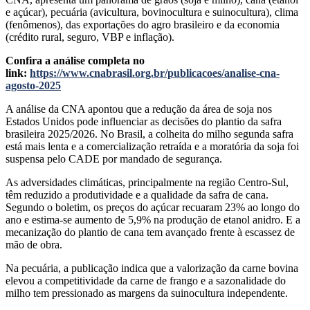
e açúcar), pecuária (avicultura, bovinocultura e suinocultura), clima
(fenômenos), das exportações do agro brasileiro e da economia
(crédito rural, seguro, VBP e inflação).
Confira a análise completa no
link:
https://www.cnabrasil.org.br/publicacoes/analise-cna-
agosto-2025
A análise da CNA apontou que a redução da área de soja nos
Estados Unidos pode influenciar as decisões do plantio da safra
brasileira 2025/2026. No Brasil, a colheita do milho segunda safra
está mais lenta e a comercialização retraída e a moratória da soja foi
suspensa pelo CADE por mandado de segurança.
As adversidades climáticas, principalmente na região Centro-Sul,
têm reduzido a produtividade e a qualidade da safra de cana.
Segundo o boletim, os preços do açúcar recuaram 23% ao longo do
ano e estima-se aumento de 5,9% na produção de etanol anidro. E a
mecanização do plantio de cana tem avançado frente à escassez de
mão de obra.
Na pecuária, a publicação indica que a valorização da carne bovina
elevou a competitividade da carne de frango e a sazonalidade do
milho tem pressionado as margens da suinocultura independente.