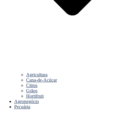
Agricultura
Cana-de-Açúcar
Citrus
Grãos
Hortifruti
Agronegócio
Pecuária