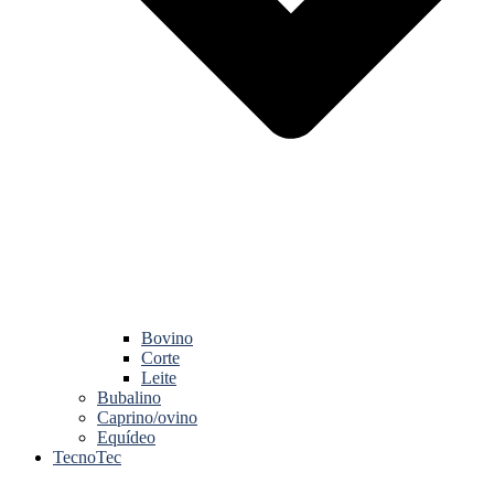
Bovino
Corte
Leite
Bubalino
Caprino/ovino
Equídeo
TecnoTec