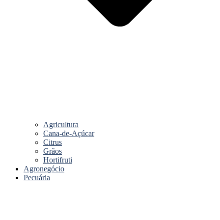
Agricultura
Cana-de-Açúcar
Citrus
Grãos
Hortifruti
Agronegócio
Pecuária