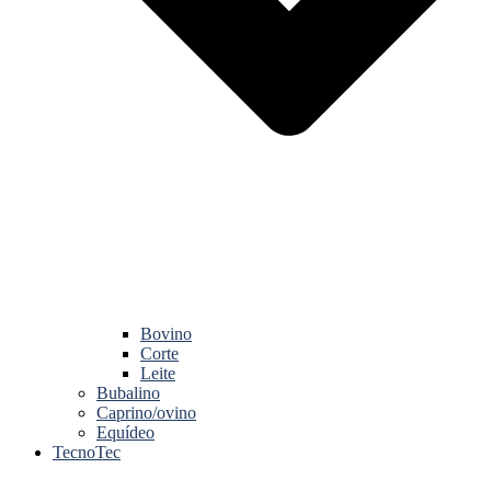
Bovino
Corte
Leite
Bubalino
Caprino/ovino
Equídeo
TecnoTec