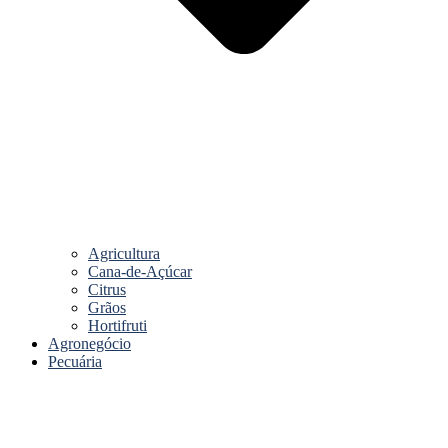
Agricultura
Cana-de-Açúcar
Citrus
Grãos
Hortifruti
Agronegócio
Pecuária