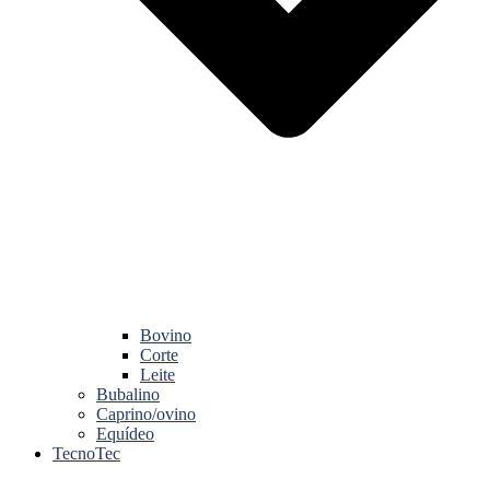
Bovino
Corte
Leite
Bubalino
Caprino/ovino
Equídeo
TecnoTec