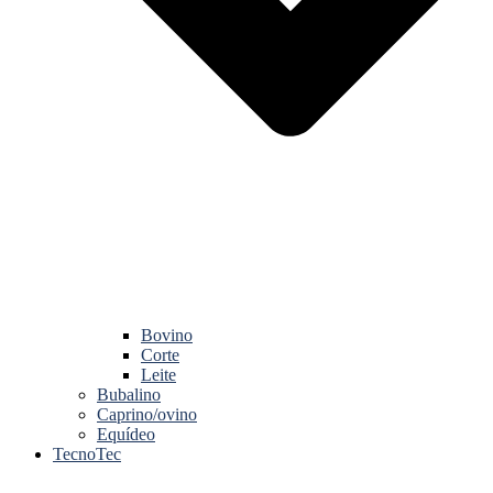
Bovino
Corte
Leite
Bubalino
Caprino/ovino
Equídeo
TecnoTec