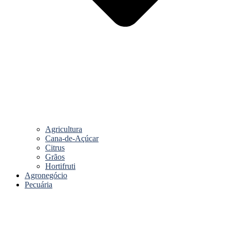
Agricultura
Cana-de-Açúcar
Citrus
Grãos
Hortifruti
Agronegócio
Pecuária