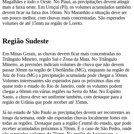
Magalhães e todo o Oeste. No Piauí, as precipitações devem atingir
mais a faixa oeste. Em Uruçuí (PI), os volumes acumulados também
devem ficar na faixa dos 10mm. No Maranhão a situação deve ser
um pouco melhor, com chuvas mais concentradas. São esperados
volumes de até 15mm na região de Loreto.
Região Sudeste
Em Minas Gerais, as chuvas devem ficar mais concentradas no
Triângulo Mineiro, região Sul e Zona da Mata. No Triângulo
Mineiro, as previsões indicam volumes de chuva que não devem
passar 30mm na região de Uberlândia (MG), enquanto na região de
Juiz de Fora (MG) a precipitação acumulada pode chegar a 50mm.
Volumes interessantes são esperados para os próximos dias em
quase todo o estado do Rio de Janeiro, onde os volumes podem
chegar a 60mm em várias regiões na Serra do Mar. No Espírito
Santo, a chuva deve ser uniforme também, com destaque para a
região de Urânia que pode receber até 35mm.
Já no estado de São Paulo as precipitações devem ser recorrentes ao
longo da semana, onde são esperadas chuvas localmente fortes em
todas as regiões. Destaque para a região Central do estado, que pode
receber acumulados próximos a 70mm. É o caso de São Pedro, onde
são esperados volumes de 75mm. Na região de Araraquara, a