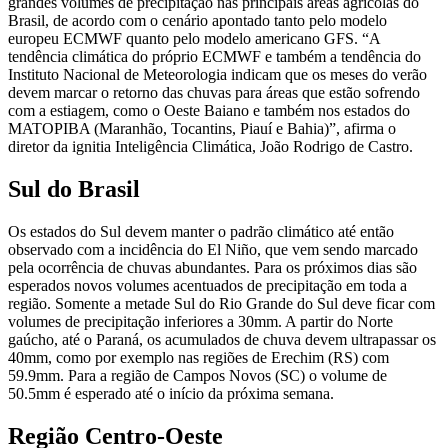
grandes volumes de precipitação nas principais áreas agrícolas do
Brasil, de acordo com o cenário apontado tanto pelo modelo
europeu ECMWF quanto pelo modelo americano GFS. “A
tendência climática do próprio ECMWF e também a tendência do
Instituto Nacional de Meteorologia indicam que os meses do verão
devem marcar o retorno das chuvas para áreas que estão sofrendo
com a estiagem, como o Oeste Baiano e também nos estados do
MATOPIBA (Maranhão, Tocantins, Piauí e Bahia)”, afirma o
diretor da ignitia Inteligência Climática, João Rodrigo de Castro.
Sul do Brasil
Os estados do Sul devem manter o padrão climático até então
observado com a incidência do El Niño, que vem sendo marcado
pela ocorrência de chuvas abundantes. Para os próximos dias são
esperados novos volumes acentuados de precipitação em toda a
região. Somente a metade Sul do Rio Grande do Sul deve ficar com
volumes de precipitação inferiores a 30mm. A partir do Norte
gaúcho, até o Paraná, os acumulados de chuva devem ultrapassar os
40mm, como por exemplo nas regiões de Erechim (RS) com
59.9mm. Para a região de Campos Novos (SC) o volume de
50.5mm é esperado até o início da próxima semana.
Região Centro-Oeste