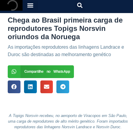
Chega ao Brasil primeira carga de
reprodutores Topigs Norsvin
oriundos da Noruega
As importações reprodutores das linhagens Landrace e
Duroc são destinadas ao melhoramento genético
Compartilhe no WhatsApp
A Topigs Norsvin recebeu, no aeroporto de Viracopos em São Paulo,
uma carga de reprodutores de alto mérito genético. Foram importados
reprodutores das linhagens Norsvin Landrace e Norsvin Duroc.