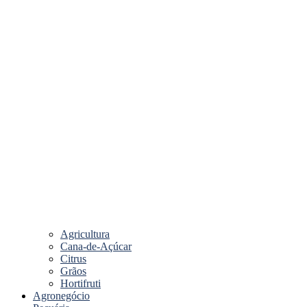
Agricultura
Cana-de-Açúcar
Citrus
Grãos
Hortifruti
Agronegócio