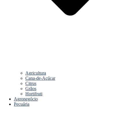
Agricultura
Cana-de-Açúcar
Citrus
Grãos
Hortifruti
Agronegócio
Pecuária