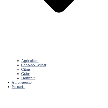
Agricultura
Cana-de-Açúcar
Citrus
Grãos
Hortifruti
Agronegócio
Pecuária