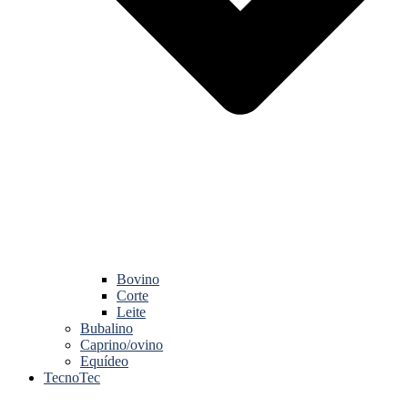
Bovino
Corte
Leite
Bubalino
Caprino/ovino
Equídeo
TecnoTec