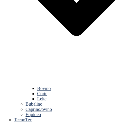
Bovino
Corte
Leite
Bubalino
Caprino/ovino
Equídeo
TecnoTec