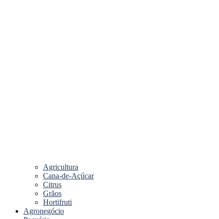
Agricultura
Cana-de-Açúcar
Citrus
Grãos
Hortifruti
Agronegócio