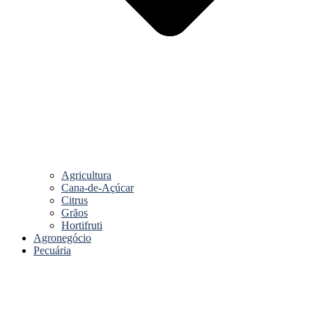
Agricultura
Cana-de-Açúcar
Citrus
Grãos
Hortifruti
Agronegócio
Pecuária