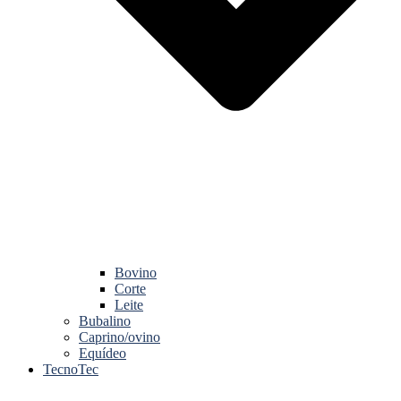
Bovino
Corte
Leite
Bubalino
Caprino/ovino
Equídeo
TecnoTec