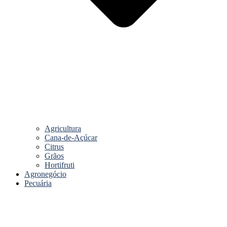
Agricultura
Cana-de-Açúcar
Citrus
Grãos
Hortifruti
Agronegócio
Pecuária