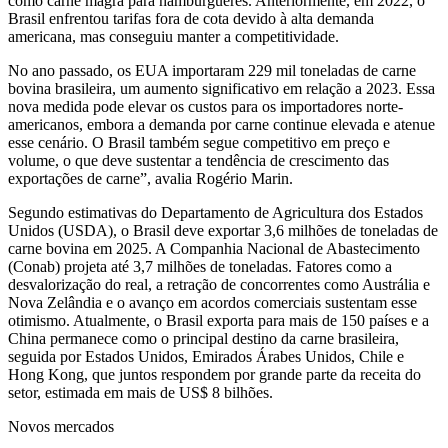
como carne magra para hambúrgueres. Anteriormente, em 2022, o
Brasil enfrentou tarifas fora de cota devido à alta demanda
americana, mas conseguiu manter a competitividade.
No ano passado, os EUA importaram 229 mil toneladas de carne
bovina brasileira, um aumento significativo em relação a 2023. Essa
nova medida pode elevar os custos para os importadores norte-
americanos, embora a demanda por carne continue elevada e atenue
esse cenário. O Brasil também segue competitivo em preço e
volume, o que deve sustentar a tendência de crescimento das
exportações de carne”, avalia Rogério Marin.
Segundo estimativas do Departamento de Agricultura dos Estados
Unidos (USDA), o Brasil deve exportar 3,6 milhões de toneladas de
carne bovina em 2025. A Companhia Nacional de Abastecimento
(Conab) projeta até 3,7 milhões de toneladas. Fatores como a
desvalorização do real, a retração de concorrentes como Austrália e
Nova Zelândia e o avanço em acordos comerciais sustentam esse
otimismo. Atualmente, o Brasil exporta para mais de 150 países e a
China permanece como o principal destino da carne brasileira,
seguida por Estados Unidos, Emirados Árabes Unidos, Chile e
Hong Kong, que juntos respondem por grande parte da receita do
setor, estimada em mais de US$ 8 bilhões.
Novos mercados