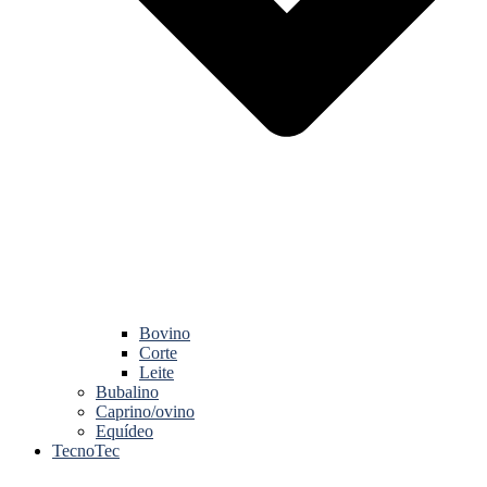
Bovino
Corte
Leite
Bubalino
Caprino/ovino
Equídeo
TecnoTec