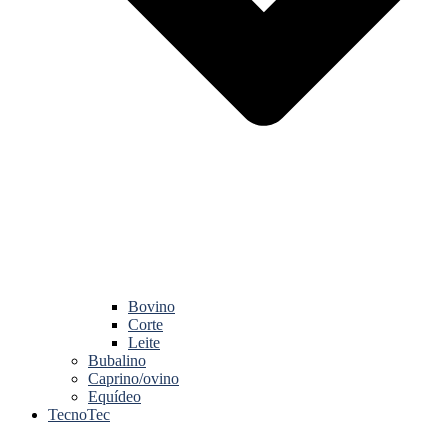
Bovino
Corte
Leite
Bubalino
Caprino/ovino
Equídeo
TecnoTec