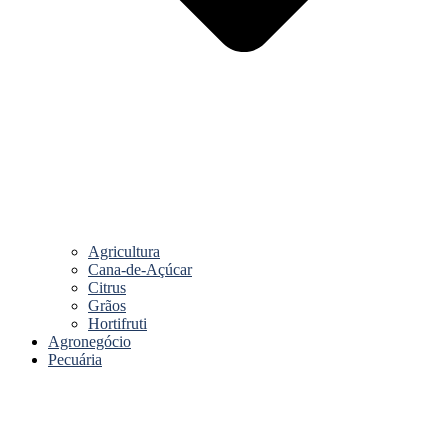
Agricultura
Cana-de-Açúcar
Citrus
Grãos
Hortifruti
Agronegócio
Pecuária