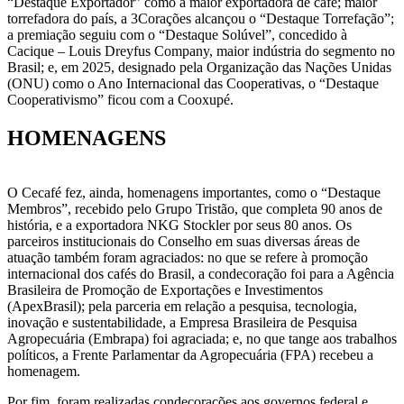
“Destaque Exportador” como a maior exportadora de café; maior
torrefadora do país, a 3Corações alcançou o “Destaque Torrefação”;
a premiação seguiu com o “Destaque Solúvel”, concedido à
Cacique – Louis Dreyfus Company, maior indústria do segmento no
Brasil; e, em 2025, designado pela Organização das Nações Unidas
(ONU) como o Ano Internacional das Cooperativas, o “Destaque
Cooperativismo” ficou com a Cooxupé.
HOMENAGENS
O Cecafé fez, ainda, homenagens importantes, como o “Destaque
Membros”, recebido pelo Grupo Tristão, que completa 90 anos de
história, e a exportadora NKG Stockler por seus 80 anos. Os
parceiros institucionais do Conselho em suas diversas áreas de
atuação também foram agraciados: no que se refere à promoção
internacional dos cafés do Brasil, a condecoração foi para a Agência
Brasileira de Promoção de Exportações e Investimentos
(ApexBrasil); pela parceria em relação a pesquisa, tecnologia,
inovação e sustentabilidade, a Empresa Brasileira de Pesquisa
Agropecuária (Embrapa) foi agraciada; e, no que tange aos trabalhos
políticos, a Frente Parlamentar da Agropecuária (FPA) recebeu a
homenagem.
Por fim, foram realizadas condecorações aos governos federal e