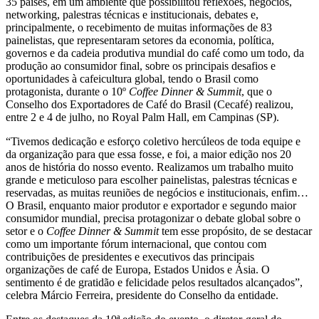
35 países, em um ambiente que possibilitou reflexões, negócios,
networking, palestras técnicas e institucionais, debates e,
principalmente, o recebimento de muitas informações de 83
painelistas, que representaram setores da economia, política,
governos e da cadeia produtiva mundial do café como um todo, da
produção ao consumidor final, sobre os principais desafios e
oportunidades à cafeicultura global, tendo o Brasil como
protagonista, durante o 10º
Coffee Dinner & Summit
, que o
Conselho dos Exportadores de Café do Brasil (Cecafé) realizou,
entre 2 e 4 de julho, no Royal Palm Hall, em Campinas (SP).
“Tivemos dedicação e esforço coletivo hercúleos de toda equipe e
da organização para que essa fosse, e foi, a maior edição nos 20
anos de história do nosso evento. Realizamos um trabalho muito
grande e meticuloso para escolher painelistas, palestras técnicas e
reservadas, as muitas reuniões de negócios e institucionais, enfim…
O Brasil, enquanto maior produtor e exportador e segundo maior
consumidor mundial, precisa protagonizar o debate global sobre o
setor e o
Coffee Dinner & Summit
tem esse propósito, de se destacar
como um importante fórum internacional, que contou com
contribuições de presidentes e executivos das principais
organizações de café de Europa, Estados Unidos e Ásia. O
sentimento é de gratidão e felicidade pelos resultados alcançados”,
celebra Márcio Ferreira, presidente do Conselho da entidade.