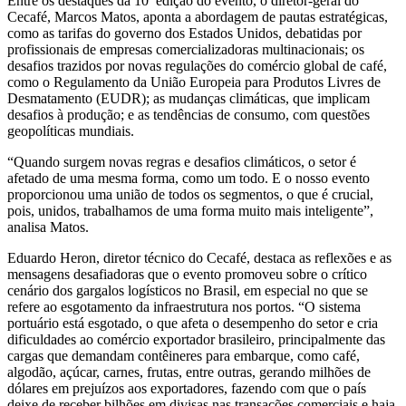
Entre os destaques da 10ª edição do evento, o diretor-geral do
Cecafé, Marcos Matos, aponta a abordagem de pautas estratégicas,
como as tarifas do governo dos Estados Unidos, debatidas por
profissionais de empresas comercializadoras multinacionais; os
desafios trazidos por novas regulações do comércio global de café,
como o Regulamento da União Europeia para Produtos Livres de
Desmatamento (EUDR); as mudanças climáticas, que implicam
desafios à produção; e as tendências de consumo, com questões
geopolíticas mundiais.
“Quando surgem novas regras e desafios climáticos, o setor é
afetado de uma mesma forma, como um todo. E o nosso evento
proporcionou uma união de todos os segmentos, o que é crucial,
pois, unidos, trabalhamos de uma forma muito mais inteligente”,
analisa Matos.
Eduardo Heron, diretor técnico do Cecafé, destaca as reflexões e as
mensagens desafiadoras que o evento promoveu sobre o crítico
cenário dos gargalos logísticos no Brasil, em especial no que se
refere ao esgotamento da infraestrutura nos portos. “O sistema
portuário está esgotado, o que afeta o desempenho do setor e cria
dificuldades ao comércio exportador brasileiro, principalmente das
cargas que demandam contêineres para embarque, como café,
algodão, açúcar, carnes, frutas, entre outras, gerando milhões de
dólares em prejuízos aos exportadores, fazendo com que o país
deixe de receber bilhões em divisas nas transações comerciais e haja