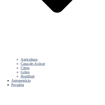
Agricultura
Cana-de-Açúcar
Citrus
Grãos
Hortifruti
Agronegócio
Pecuária