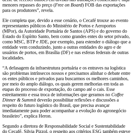
menores repasses do preço (
Free on Board
) FOB das exportações
para os produtores”, revela.
Ele completa que, devido a esse cenário, o Cecafé trouxe ao evento
representantes públicos do Ministério de Portos e Aeroportos
(MPor), da Autoridade Portuária de Santos (APS) e do governo do
Estado do Espírito Santo, bem como grandes entes do setor privado,
como MSC, BTP e JDE, por exemplo, para estender o diálogo que a
entidade vem conduzindo, junto a outras entidades do agro e de
usuários de portos, em Brasília (DF) e nas esferas federais de outras
localidades.
“A defasagem da infraestrutura portuária e os entraves na logística
são problemas intrínsecos nossos e precisamos alinhar o debate entre
os entes públicos e privados para buscarmos os melhores caminhos,
por meio do amplo diálogo, os quais gerem melhorias em toda as
etapas do processo de exportação, do campo até o cais. Esse
estreitamento e essa troca de informações que geramos no
Coffee
Dinner & Summit
deverão possibilitar reflexões e discussões a
respeito do futuro logístico do Brasil, que precisa avançar
imediatamente para poder acompanhar a evolução do agronegócio
brasileiro”, explica Heron.
Segundo a diretora de Responsabilidade Social e Sustentabilidade
do Cecafé, Silvia Pizzol, o respeito aos critérios ESG também esteve