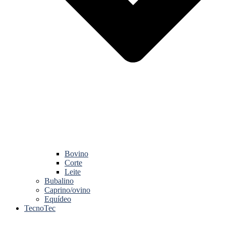
Bovino
Corte
Leite
Bubalino
Caprino/ovino
Equídeo
TecnoTec