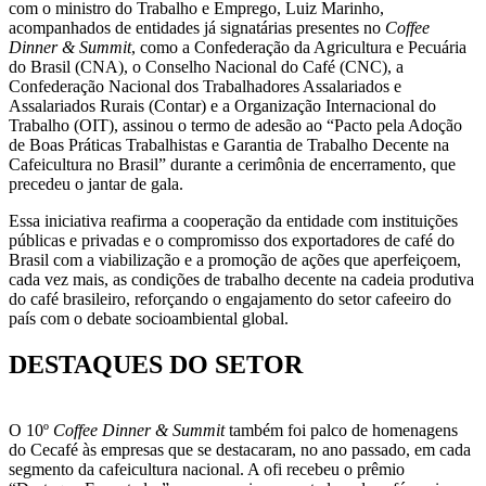
com o ministro do Trabalho e Emprego, Luiz Marinho,
acompanhados de entidades já signatárias presentes no
Coffee
Dinner & Summit
, como a Confederação da Agricultura e Pecuária
do Brasil (CNA), o Conselho Nacional do Café (CNC), a
Confederação Nacional dos Trabalhadores Assalariados e
Assalariados Rurais (Contar) e a Organização Internacional do
Trabalho (OIT), assinou o termo de adesão ao “Pacto pela Adoção
de Boas Práticas Trabalhistas e Garantia de Trabalho Decente na
Cafeicultura no Brasil” durante a cerimônia de encerramento, que
precedeu o jantar de gala.
Essa iniciativa reafirma a cooperação da entidade com instituições
públicas e privadas e o compromisso dos exportadores de café do
Brasil com a viabilização e a promoção de ações que aperfeiçoem,
cada vez mais, as condições de trabalho decente na cadeia produtiva
do café brasileiro, reforçando o engajamento do setor cafeeiro do
país com o debate socioambiental global.
DESTAQUES DO SETOR
O 10º
Coffee Dinner & Summit
também foi palco de homenagens
do Cecafé às empresas que se destacaram, no ano passado, em cada
segmento da cafeicultura nacional. A ofi recebeu o prêmio