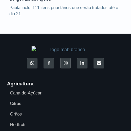
Pauta inclui 111 itens prioritários que serão tratados até o
dia 21
Agricultura
Cana-de-Açúcar
Citrus
Grãos
Hortfruti