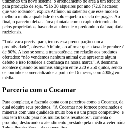
utilizando um novo sistema: o arrendamento de área a um terceiro
para produção de soja. “São 30 alqueires por ano (72,6 hectares)
que vão rodando”, explica Afrânio, ao salientar que esse modelo
melhora muito a qualidade do solo e quebra o ciclo de pragas. Ao
final, o parceiro deixa a área plantada com o capim determinado
pelos proprietários, havendo atualmente o predomínio da braquiária
ruziziensis.
“Toda vaca precisa parir, temos essa preocupação com a
produtividade”, observa Afrânio, ao afirmar que a taxa de prenhez é
de 80%. A isso se soma a transparência em relação aos produtos
ofertados: “não vendemos nenhum animal que apresente algum
defeito e isso fortalece a confiança na nossa marca”. A desmama
acontece quando os animais atingem entre 220 e 250 quilos, sendo
os tourinhos comercializados a partir de 16 meses, com 400kg em
média.
Parceria com a Cocamar
Para completar, a fazenda conta com parceiros como a Cocamar, da
qual adquire seus produtos. “A Cocamar nos fornece proteinados e
minerais com uma qualidade muito boa e a um preço competitivo, e
isso tem trazido para nós muitos bons resultados”, comenta o
produtor, destacando o atendimento prestado pela médica-veterinária
Telma Pereira Forza, da cooperativa.