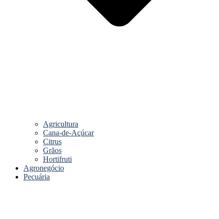
Agricultura
Cana-de-Açúcar
Citrus
Grãos
Hortifruti
Agronegócio
Pecuária