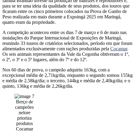
família Brandão investe na produção de matrizes e reprodutores e,
para se ter uma ideia da qualidade de seus produtos, dos touros que
ficaram entre os cinco primeiros colocados na Prova de Ganho de
Peso realizada em maio durante a Expoingá 2025 em Maringá,
quatro eram da propriedade.
A competição aconteceu entre os dias 7 de março e 6 de maio nas
instalações do Parque Internacional de Exposições de Maringá,
reunindo 33 touros de criatórios selecionados, período em que foram
alimentados exclusivamente com rações produzidas pela
Cocamar
.
Os seis animais representantes da Vale da Cegonha obtiveram o 1º,
o 2º, o 3º e o 5º lugares, além do 7º e do 12º.
Nos 60 dias de prova, o campeão adquiriu 163kg, com a
excepcional média de 2,71kg/dia, enquanto o segundo somou 155kg
e média de 2,58kg/dia; o terceiro, 144kg e média de 2,40kg/dia; e o
quinto, 136kg e média de 2,26kg/dia.
Berço de
campeões
nelore
prioriza
produtos
Cocamar