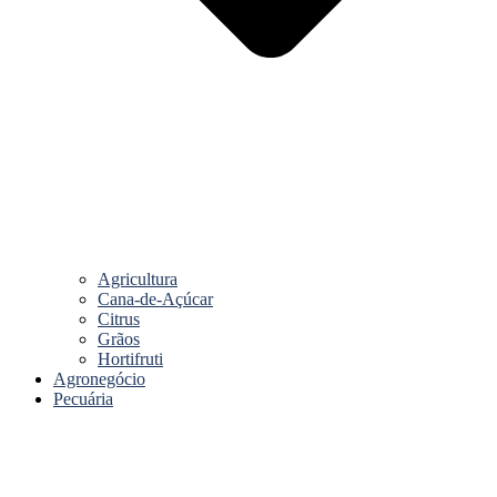
Agricultura
Cana-de-Açúcar
Citrus
Grãos
Hortifruti
Agronegócio
Pecuária