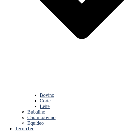
Bovino
Corte
Leite
Bubalino
Caprino/ovino
Equídeo
TecnoTec