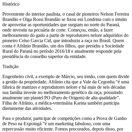
Histórico
Proveniente do interior paulista, o casal de pioneiros Nelson Ferreira
Brandão e Olga Rossi Brandão se fixou em Londrina com o intuito
de aproveitar as oportunidades que surgiam no norte do Paraná,
onde investiu na pecuária de corte. Começou, então, a fazer
melhoramento do gado a partir de reprodutores nelore adquiridos do
pioneiro Celso Garcia Cid, que introduziu a raça no Brasil. Quem
conta é Afrânio Brandão, um dos filhos, que presidiu a Sociedade
Rural do Paraná no período 2016/18 e atualmente responde pela
presidência do conselho superior da entidade.
Tradição
Engenheiro civil, a exemplo de Márcio, seu irmão, com quem divide
a gestão da propriedade, Afrânio cita que a Vale da Cegonha “é uma
fábrica de matrizes e reprodutores nelore e há mais de seis décadas
sua família investe no melhoramento genético da raça, possuindo
atualmente um plantel PO (Puro de Origem) de alta qualidade”.
Filha de Afrânio, a médica-veterinária Karina também participa
diretamente das atividades.
Para o produtor, participar de competições como a Prova de Ganho
de Peso na Expoingá “é um marketing fabuloso, com uma
repercussão muito eficiente. Fomos procurados, depois disso, por