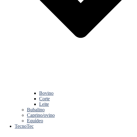
Bovino
Corte
Leite
Bubalino
Caprino/ovino
Equídeo
TecnoTec