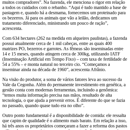
muitos compradores”. Na fazenda, ele menciona o rigor em relação
a todos os cuidados com o rebanho. “Aqui é tudo mantido a base de
pastagem e, quando há a desmama, fornecemos um proteinado para
os bezerros. Já para os animais que vão a leilão, dedicamos um
tratamento diferenciado, ministrando um pouco de ração”,
acrescenta.
Com 634 hectares (262 na medida em alqueires paulistas), a fazenda
possui atualmente cerca de 1 mil cabeças, entre as quais 400
matrizes PO, bezerros e garrotes. As fêmeas são inseminadas entre
14 e 15 meses, quando atingem cerca de 300kg, utilizando IATF
(Inseminação Artificial em Tempo Fixo) – com taxa de fertilidade de
54 a 55% – e monta natural no terceiro cio. “Começamos a
inseminar ainda na década de 1960”, acrescenta Afrânio.
Na visão do produtor, a soma de vários fatores leva ao sucesso da
Vale da Cegonha. Além do permanente investimento em genética, a
gestão conta com modernas ferramentas, incluindo a genômica:
“temos muita informação precisa nas mãos, resultado de alta
tecnologia, o que ajuda a prevenir erros. É diferente do que se fazia
no passado, quando quase tudo era no olho”.
Outro ponto fundamental é a disponibilidade de comida: ele ressalta
que capim de qualidade é o alimento mais barato. Em relação a isso,
há três anos os proprietários começaram a fazer a reforma dos pastos