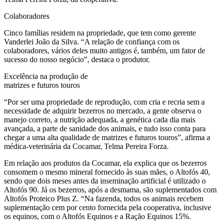
Colaboradores
Cinco famílias residem na propriedade, que tem como gerente
Vanderlei João da Silva. “A relação de confiança com os
colaboradores, vários deles muito antigos é, também, um fator de
sucesso do nosso negócio”, destaca o produtor.
Excelência na produção de
matrizes e futuros touros
“Por ser uma propriedade de reprodução, com cria e recria sem a
necessidade de adquirir bezerros no mercado, a gente observa o
manejo correto, a nutrição adequada, a genética cada dia mais
avançada, a parte de sanidade dos animais, e tudo isso conta para
chegar a uma alta qualidade de matrizes e futuros touros”, afirma a
médica-veterinária da Cocamar, Telma Pereira Forza.
Em relação aos produtos da Cocamar, ela explica que os bezerros
consomem o mesmo mineral fornecido às suas mães, o Altofós 40,
sendo que dois meses antes da inseminação artificial é utilizado o
Altofós 90. Já os bezerros, após a desmama, são suplementados com
Altofós Proteico Plus Z. “Na fazenda, todos os animais recebem
suplementação cem por cento fornecida pela cooperativa, inclusive
os equinos, com o Altofós Equinos e a Ração Equinos 15%.