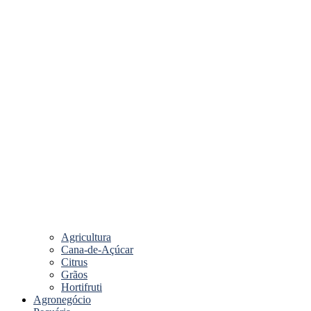
Agricultura
Cana-de-Açúcar
Citrus
Grãos
Hortifruti
Agronegócio