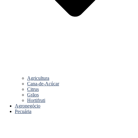
Agricultura
Cana-de-Açúcar
Citrus
Grãos
Hortifruti
Agronegócio
Pecuária