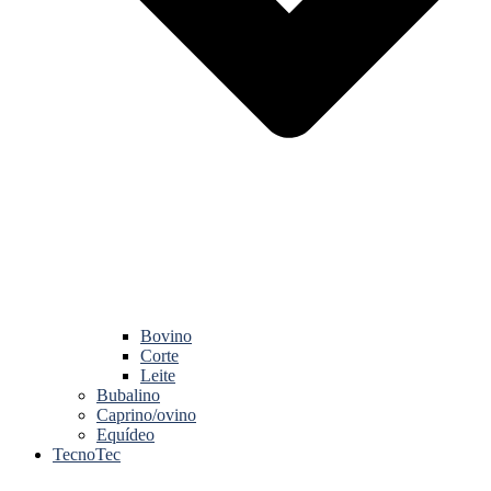
Bovino
Corte
Leite
Bubalino
Caprino/ovino
Equídeo
TecnoTec