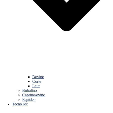
Bovino
Corte
Leite
Bubalino
Caprino/ovino
Equídeo
TecnoTec