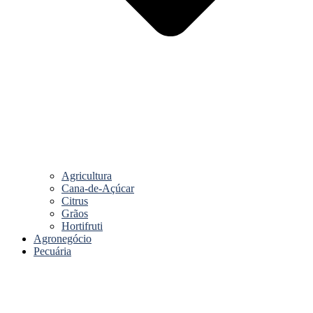
Agricultura
Cana-de-Açúcar
Citrus
Grãos
Hortifruti
Agronegócio
Pecuária