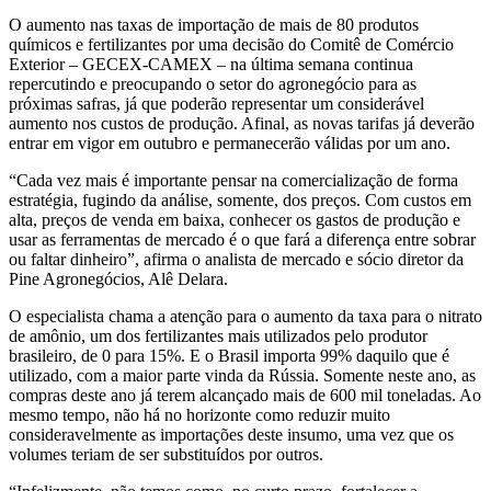
O aumento nas taxas de importação de mais de 80 produtos
químicos e fertilizantes por uma decisão do Comitê de Comércio
Exterior – GECEX-CAMEX – na última semana continua
repercutindo e preocupando o setor do agronegócio para as
próximas safras, já que poderão representar um considerável
aumento nos custos de produção. Afinal, as novas tarifas já deverão
entrar em vigor em outubro e permanecerão válidas por um ano.
“Cada vez mais é importante pensar na comercialização de forma
estratégia, fugindo da análise, somente, dos preços. Com custos em
alta, preços de venda em baixa, conhecer os gastos de produção e
usar as ferramentas de mercado é o que fará a diferença entre sobrar
ou faltar dinheiro”, afirma o analista de mercado e sócio diretor da
Pine Agronegócios, Alê Delara.
O especialista chama a atenção para o aumento da taxa para o nitrato
de amônio, um dos fertilizantes mais utilizados pelo produtor
brasileiro, de 0 para 15%. E o Brasil importa 99% daquilo que é
utilizado, com a maior parte vinda da Rússia. Somente neste ano, as
compras deste ano já terem alcançado mais de 600 mil toneladas. Ao
mesmo tempo, não há no horizonte como reduzir muito
consideravelmente as importações deste insumo, uma vez que os
volumes teriam de ser substituídos por outros.