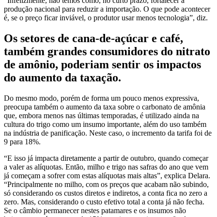
“Infelizmente, não temos como, no curto prazo, fortalecer a
produção nacional para reduzir a importação. O que pode acontecer
é, se o preço ficar inviável, o produtor usar menos tecnologia”, diz.
Os setores de cana-de-açúcar e café,
também grandes consumidores do nitrato
de amônio, poderiam sentir os impactos
do aumento da taxação.
Do mesmo modo, porém de forma um pouco menos expressiva,
preocupa também o aumento da taxa sobre o carbonato de amônia
que, embora menos nas últimas temporadas, é utilizado ainda na
cultura do trigo como um insumo importante, além do uso também
na indústria de panificação. Neste caso, o incremento da tarifa foi de
9 para 18%.
“E isso já impacta diretamente a partir de outubro, quando começar
a valer as alíquotas. Então, milho e trigo nas safras do ano que vem
já começam a sofrer com estas alíquotas mais altas”, explica Delara.
“Principalmente no milho, com os preços que acabam não subindo,
só considerando os custos diretos e indiretos, a conta fica no zero a
zero. Mas, considerando o custo efetivo total a conta já não fecha.
Se o câmbio permanecer nestes patamares e os insumos não