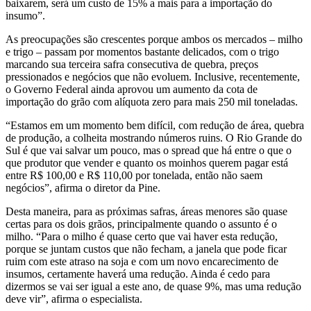
baixarem, será um custo de 15% a mais para a importação do
insumo”.
As preocupações são crescentes porque ambos os mercados – milho
e trigo – passam por momentos bastante delicados, com o trigo
marcando sua terceira safra consecutiva de quebra, preços
pressionados e negócios que não evoluem. Inclusive, recentemente,
o Governo Federal ainda aprovou um aumento da cota de
importação do grão com alíquota zero para mais 250 mil toneladas.
“Estamos em um momento bem difícil, com redução de área, quebra
de produção, a colheita mostrando números ruins. O Rio Grande do
Sul é que vai salvar um pouco, mas o spread que há entre o que o
que produtor que vender e quanto os moinhos querem pagar está
entre R$ 100,00 e R$ 110,00 por tonelada, então não saem
negócios”, afirma o diretor da Pine.
Desta maneira, para as próximas safras, áreas menores são quase
certas para os dois grãos, principalmente quando o assunto é o
milho. “Para o milho é quase certo que vai haver esta redução,
porque se juntam custos que não fecham, a janela que pode ficar
ruim com este atraso na soja e com um novo encarecimento de
insumos, certamente haverá uma redução. Ainda é cedo para
dizermos se vai ser igual a este ano, de quase 9%, mas uma redução
deve vir”, afirma o especialista.