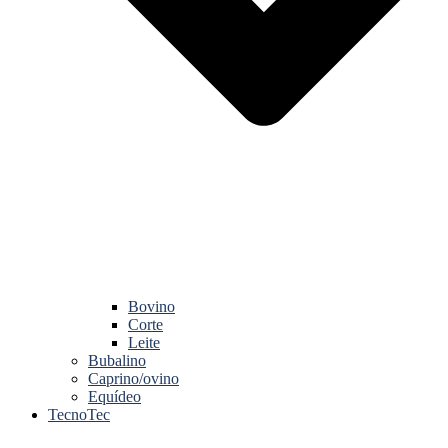
Bovino
Corte
Leite
Bubalino
Caprino/ovino
Equídeo
TecnoTec