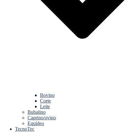
Bovino
Corte
Leite
Bubalino
Caprino/ovino
Equídeo
TecnoTec