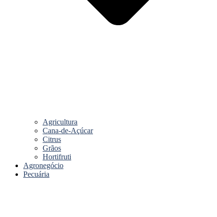
Agricultura
Cana-de-Açúcar
Citrus
Grãos
Hortifruti
Agronegócio
Pecuária