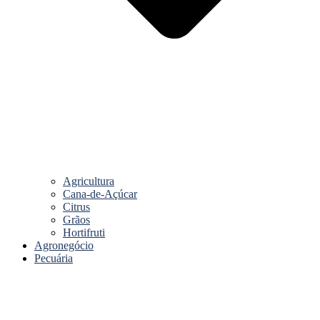
Agricultura
Cana-de-Açúcar
Citrus
Grãos
Hortifruti
Agronegócio
Pecuária