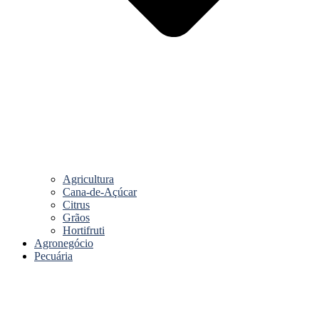
Agricultura
Cana-de-Açúcar
Citrus
Grãos
Hortifruti
Agronegócio
Pecuária