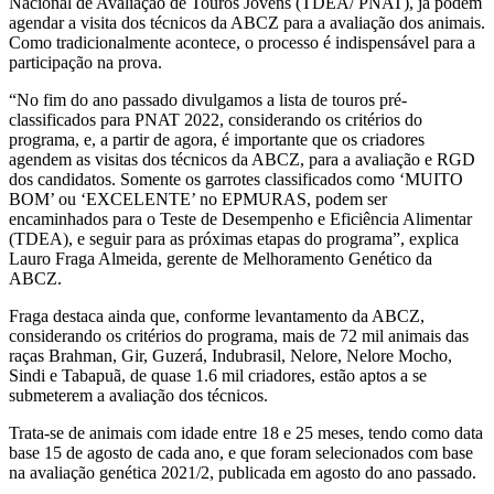
Nacional de Avaliação de Touros Jovens (TDEA/ PNAT), já podem
agendar a visita dos técnicos da ABCZ para a avaliação dos animais.
Como tradicionalmente acontece, o processo é indispensável para a
participação na prova.
“No fim do ano passado divulgamos a lista de touros pré-
classificados para PNAT 2022, considerando os critérios do
programa, e, a partir de agora, é importante que os criadores
agendem as visitas dos técnicos da ABCZ, para a avaliação e RGD
dos candidatos. Somente os garrotes classificados como ‘MUITO
BOM’ ou ‘EXCELENTE’ no EPMURAS, podem ser
encaminhados para o Teste de Desempenho e Eficiência Alimentar
(TDEA), e seguir para as próximas etapas do programa”, explica
Lauro Fraga Almeida, gerente de Melhoramento Genético da
ABCZ.
Fraga destaca ainda que, conforme levantamento da ABCZ,
considerando os critérios do programa, mais de 72 mil animais das
raças Brahman, Gir, Guzerá, Indubrasil, Nelore, Nelore Mocho,
Sindi e Tabapuã, de quase 1.6 mil criadores, estão aptos a se
submeterem a avaliação dos técnicos.
Trata-se de animais com idade entre 18 e 25 meses, tendo como data
base 15 de agosto de cada ano, e que foram selecionados com base
na avaliação genética 2021/2, publicada em agosto do ano passado.