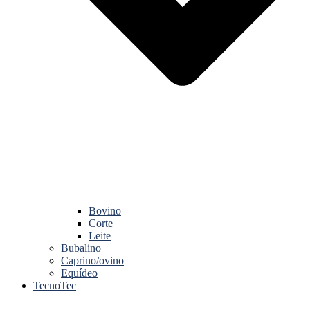
Bovino
Corte
Leite
Bubalino
Caprino/ovino
Equídeo
TecnoTec