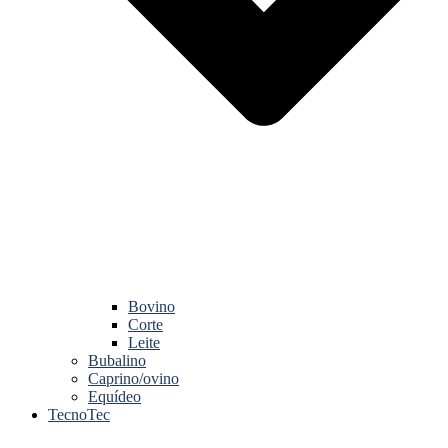
Bovino
Corte
Leite
Bubalino
Caprino/ovino
Equídeo
TecnoTec