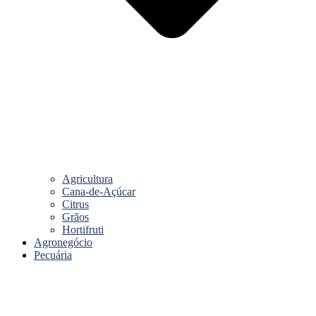
Agricultura
Cana-de-Açúcar
Citrus
Grãos
Hortifruti
Agronegócio
Pecuária