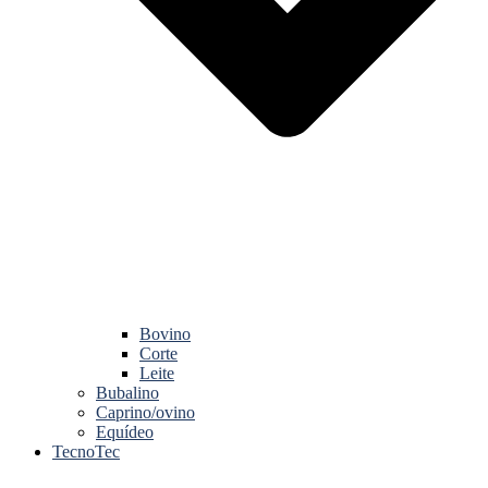
Bovino
Corte
Leite
Bubalino
Caprino/ovino
Equídeo
TecnoTec