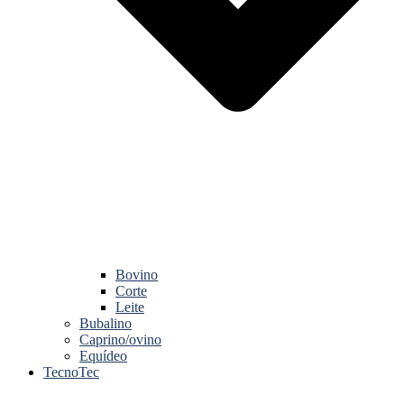
Bovino
Corte
Leite
Bubalino
Caprino/ovino
Equídeo
TecnoTec