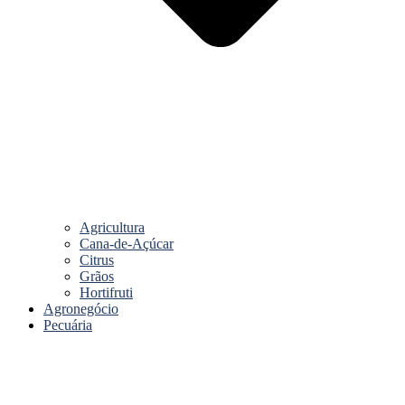
Agricultura
Cana-de-Açúcar
Citrus
Grãos
Hortifruti
Agronegócio
Pecuária