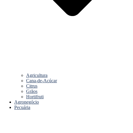
Agricultura
Cana-de-Açúcar
Citrus
Grãos
Hortifruti
Agronegócio
Pecuária