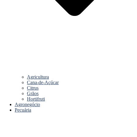
Agricultura
Cana-de-Açúcar
Citrus
Grãos
Hortifruti
Agronegócio
Pecuária