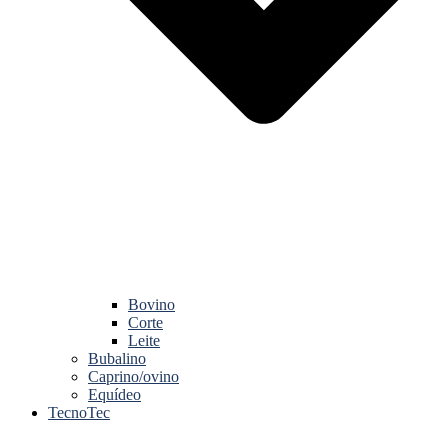
Bovino
Corte
Leite
Bubalino
Caprino/ovino
Equídeo
TecnoTec