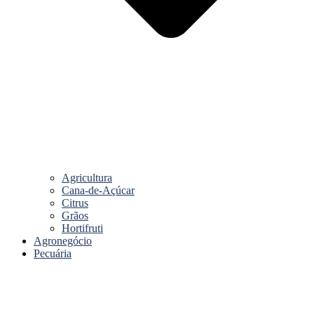
Agricultura
Cana-de-Açúcar
Citrus
Grãos
Hortifruti
Agronegócio
Pecuária