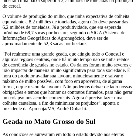
mostram uma baixa superior a 2,7 milhões de toneladas na produção
do cereal.
O volume de produção do milho, que tinha expectativa de colheita
equivalente a 8,2 milhões de toneladas, agora não deve passar das
6,2 milhões de toneladas. Já a produtividade, que era esperada
próxima de 68,7 sacas por hectare, segundo o SIGA (Sistema de
Informações Geográficas do Agronegócio), deve ser de
aproximadamente de 52,3 sacas por hectare.
“Foi realmente uma grande geada, que atingiu todo o Conesul e
algumas regiões centrais, onde há muito tempo não se tinha relatos
de ocorrência de geadas no estado. Os danos foram muito severos e
irão impactar de maneira muito significativa para toda sociedade. É
hora do produtor avaliar sua lavoura minuciosamente e salvar o
máximo de milho possível, com foco em aproveitar, de alguma
forma, o que restou da lavoura. Não podemos deixar de lado nossas
obrigações e temos que honrar os contratos firmados, para não gerar
um colapso nos acordos comerciais. Agora é preciso fazer uma
colheita cautelosa, a fim de minimizar os prejuízos”, aponta o
presidente da Aprosoja/MS, André Dobashi.
Geada no Mato Grosso do Sul
As condições se agravaram em todo o estado devido aos efeitos