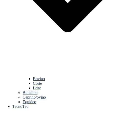
Bovino
Corte
Leite
Bubalino
Caprino/ovino
Equídeo
TecnoTec