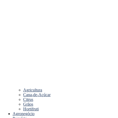
Agricultura
Cana-de-Açúcar
Citrus
Grãos
Hortifruti
Agronegócio