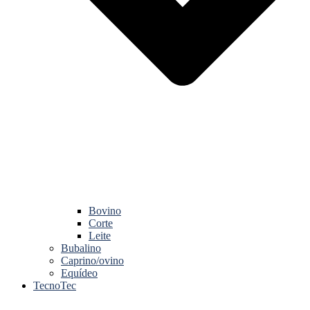
Bovino
Corte
Leite
Bubalino
Caprino/ovino
Equídeo
TecnoTec