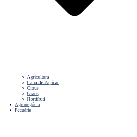
Agricultura
Cana-de-Açúcar
Citrus
Grãos
Hortifruti
Agronegócio
Pecuária