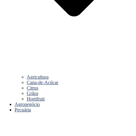
Agricultura
Cana-de-Açúcar
Citrus
Grãos
Hortifruti
Agronegócio
Pecuária