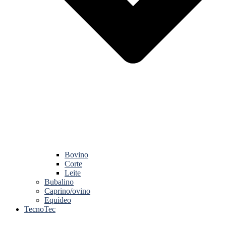
Bovino
Corte
Leite
Bubalino
Caprino/ovino
Equídeo
TecnoTec