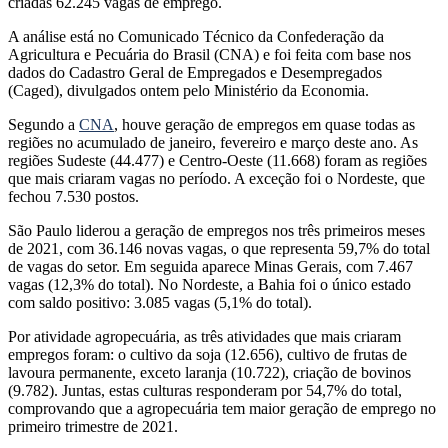
criadas 62.245 vagas de emprego.
A análise está no Comunicado Técnico da Confederação da
Agricultura e Pecuária do Brasil (CNA) e foi feita com base nos
dados do Cadastro Geral de Empregados e Desempregados
(Caged), divulgados ontem pelo Ministério da Economia.
Segundo a
CNA
, houve geração de empregos em quase todas as
regiões no acumulado de janeiro, fevereiro e março deste ano. As
regiões Sudeste (44.477) e Centro-Oeste (11.668) foram as regiões
que mais criaram vagas no período. A exceção foi o Nordeste, que
fechou 7.530 postos.
São Paulo liderou a geração de empregos nos três primeiros meses
de 2021, com 36.146 novas vagas, o que representa 59,7% do total
de vagas do setor. Em seguida aparece Minas Gerais, com 7.467
vagas (12,3% do total). No Nordeste, a Bahia foi o único estado
com saldo positivo: 3.085 vagas (5,1% do total).
Por atividade agropecuária, as três atividades que mais criaram
empregos foram: o cultivo da soja (12.656), cultivo de frutas de
lavoura permanente, exceto laranja (10.722), criação de bovinos
(9.782). Juntas, estas culturas responderam por 54,7% do total,
comprovando que a agropecuária tem maior geração de emprego no
primeiro trimestre de 2021.