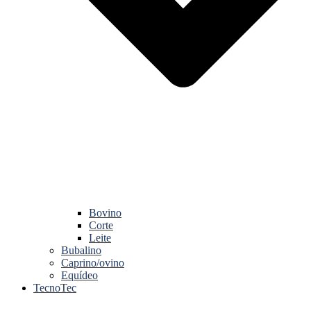
Bovino
Corte
Leite
Bubalino
Caprino/ovino
Equídeo
TecnoTec