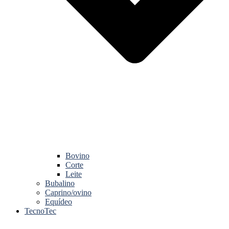
Bovino
Corte
Leite
Bubalino
Caprino/ovino
Equídeo
TecnoTec