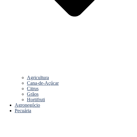
Agricultura
Cana-de-Açúcar
Citrus
Grãos
Hortifruti
Agronegócio
Pecuária