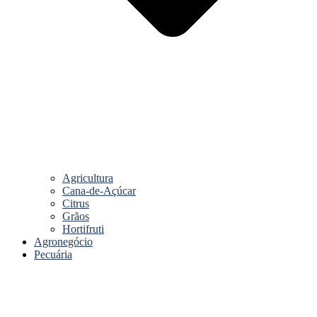
Agricultura
Cana-de-Açúcar
Citrus
Grãos
Hortifruti
Agronegócio
Pecuária