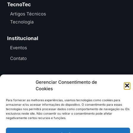
TecnoTec
Artigos Técnicos
Tecnologia
Institucional
Eventos
Contato
Gerenciar Consentimento de
Cookies
Entre em contato e
anuncie no MAB
contato@mundoagrobrasil.com.br
Para fornecer as melhores experiências, usamos tecnologias como cookies para
armazenar e/ou acessar informações do dispositivo. O consentimento para essas
tecnologias nos permitirá processar dados como comportamento de navegação ou IDs
Download
MidiaKit
exclusivos neste site. Não consentir ou retirar o consentimento pode afetar
negativamente certos recursos e funções.