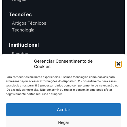
TecnoTec
Artigos Técnicos
Tecnologia
Institucional
Eventos
Gerenciar Consentimento de
Contato
Cookies
Para fornecer as melhores experiências, usamos tecnologias como cookies para
armazenar e/ou acessar informações do dispositivo. O consentimento para essas
tecnologias nos permitirá processar dados como comportamento de navegação ou
IDs exclusivos neste site. Não consentir ou retirar o consentimento pode afetar
Entre em contato e
anuncie no MAB
negativamente certos recursos e funções.
contato@mundoagrobrasil.com.br
Aceitar
Download
MidiaKit
Negar