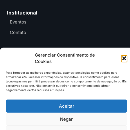
Institucional
Eventos
Contato
Gerenciar Consentimento de
Cookies
Entre em contato e
anuncie no MAB
contato@mundoagrobrasil.com.br
Para fornecer as melhores experiências, usamos tecnologias como cookies para
armazenar e/ou acessar informações do dispositivo. O consentimento para essas
tecnologias nos permitirá processar dados como comportamento de navegação ou IDs
Download
MidiaKit
exclusivos neste site. Não consentir ou retirar o consentimento pode afetar
negativamente certos recursos e funções.
Aceitar
©2026 Mundo Agro Brasil. Todos os Direitos Reservados.
Negar