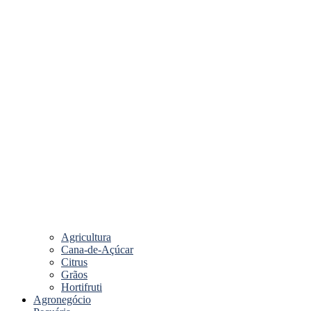
Agricultura
Cana-de-Açúcar
Citrus
Grãos
Hortifruti
Agronegócio