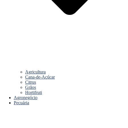
Agricultura
Cana-de-Açúcar
Citrus
Grãos
Hortifruti
Agronegócio
Pecuária