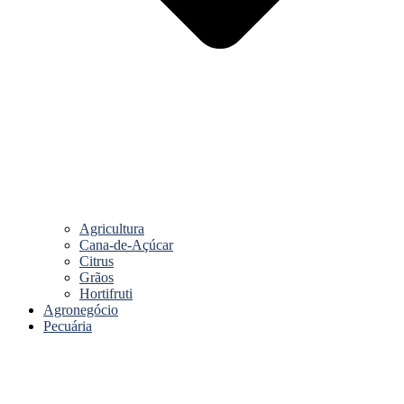
Agricultura
Cana-de-Açúcar
Citrus
Grãos
Hortifruti
Agronegócio
Pecuária