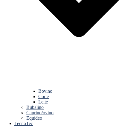
Bovino
Corte
Leite
Bubalino
Caprino/ovino
Equídeo
TecnoTec