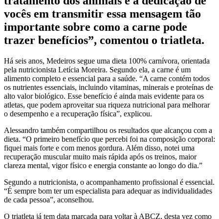
tratamento dos animais e a dedicação de
vocês em transmitir essa mensagem tão
importante sobre como a carne pode
trazer benefícios”, comentou o triatleta.
Há seis anos, Medeiros segue uma dieta 100% carnívora, orientada
pela nutricionista Letícia Moreira. Segundo ela, a carne é um
alimento completo e essencial para a saúde. “A carne contém todos
os nutrientes essenciais, incluindo vitaminas, minerais e proteínas de
alto valor biológico. Esse benefício é ainda mais evidente para os
atletas, que podem aproveitar sua riqueza nutricional para melhorar
o desempenho e a recuperação física”, explicou.
Alessandro também compartilhou os resultados que alcançou com a
dieta. “O primeiro benefício que percebi foi na composição corporal:
fiquei mais forte e com menos gordura. Além disso, notei uma
recuperação muscular muito mais rápida após os treinos, maior
clareza mental, vigor físico e energia constante ao longo do dia.”
Segundo a nutricionista, o acompanhamento profissional é essencial.
“É sempre bom ter um especialista para adequar as individualidades
de cada pessoa”, aconselhou.
O triatleta já tem data marcada para voltar à ABCZ, desta vez como