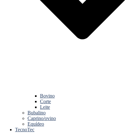
Bovino
Corte
Leite
Bubalino
Caprino/ovino
Equídeo
TecnoTec