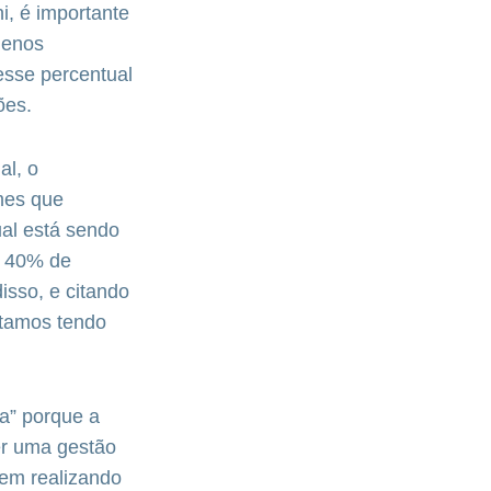
i, é importante
uenos
desse percentual
ões.
al, o
rmes que
ual está sendo
, 40% de
isso, e citando
stamos tendo
ra” porque a
er uma gestão
vem realizando