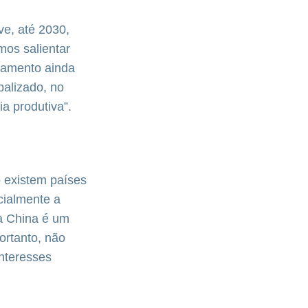
ve, até 2030,
os salientar
ciamento ainda
alizado, no
 produtiva”.
o existem países
cialmente a
 a China é um
ortanto, não
interesses