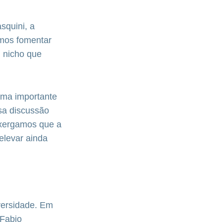
squini, a
emos fomentar
 nicho que
uma importante
ssa discussão
nxergamos que a
elevar ainda
versidade. Em
 Fabio