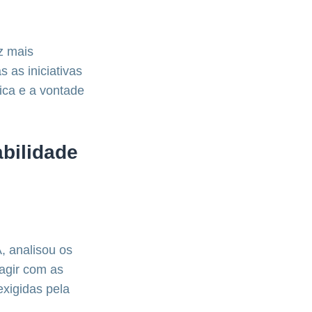
z mais
 as iniciativas
ca e a vontade
abilidade
, analisou os
ragir com as
exigidas pela