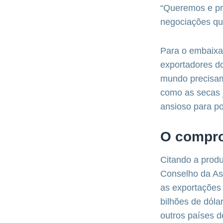
“Queremos e pr
negociações qu
Para o embaixad
exportadores d
mundo precisam 
como as secas 
ansioso para po
O compro
Citando a produ
Conselho da As
as exportações 
bilhões de dóla
outros países 