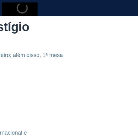
tígio
eiro; além disso, 1ª mesa
rnacional e