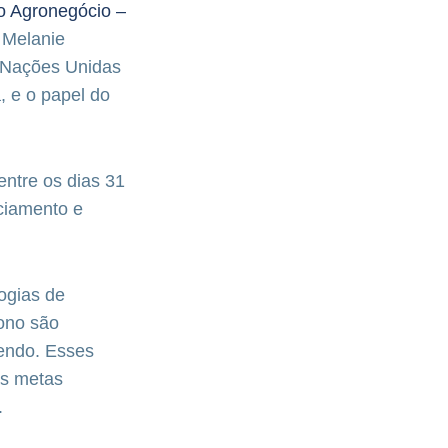
o Agronegócio –
 Melanie
 Nações Unidas
 e o papel do
entre os dias 31
ciamento e
ogias de
bono são
zendo. Esses
as metas
.