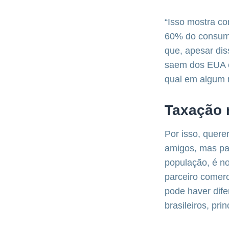
“Isso mostra co
60% do consumo
que, apesar dis
saem dos EUA e
qual em algum 
Taxação 
Por isso, quere
amigos, mas paí
população, é no
parceiro comerc
pode haver dife
brasileiros, pr