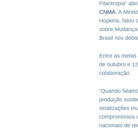
Filantropia” ab
CNMA
. A Mini
Hopkins, falou
sobre Mudança 
Brasil nos deba
Entre as metas 
de outubro e 1
colaboração.
“Quando falamo
produção susten
sinalizações mu
compromissos d
nacionais de re