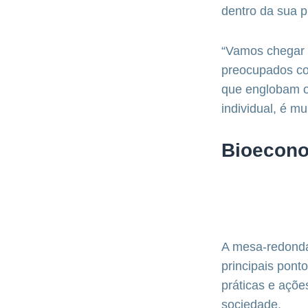
dentro da sua p
“Vamos chegar
preocupados com
que englobam o
individual, é mu
Bioeconom
A mesa-redonda
principais pont
práticas e açõe
sociedade.