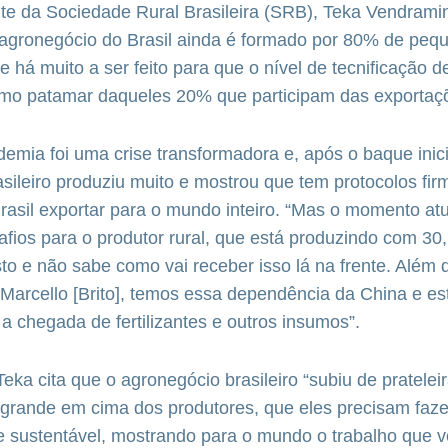
te da Sociedade Rural Brasileira (SRB), Teka Vendramin
o agronegócio do Brasil ainda é formado por 80% de peq
e há muito a ser feito para que o nível de tecnificação 
o patamar daqueles 20% que participam das exportaç
demia foi uma crise transformadora e, após o baque inici
sileiro produziu muito e mostrou que tem protocolos fi
rasil exportar para o mundo inteiro. “Mas o momento at
fios para o produtor rural, que está produzindo com 30
o e não sabe como vai receber isso lá na frente. Além d
Marcello [Brito], temos essa dependência da China e e
 chegada de fertilizantes e outros insumos”.
ka cita que o agronegócio brasileiro “subiu de pratelei
 grande em cima dos produtores, que eles precisam faz
 e sustentável, mostrando para o mundo o trabalho que 