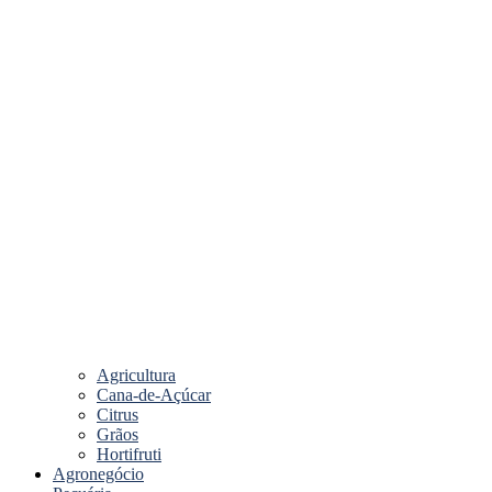
Agricultura
Cana-de-Açúcar
Citrus
Grãos
Hortifruti
Agronegócio