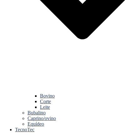
Bovino
Corte
Leite
Bubalino
Caprino/ovino
Equídeo
TecnoTec