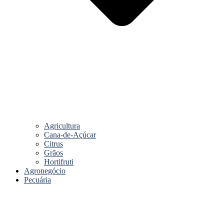
Agricultura
Cana-de-Açúcar
Citrus
Grãos
Hortifruti
Agronegócio
Pecuária