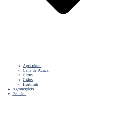
Agricultura
Cana-de-Açúcar
Citrus
Grãos
Hortifruti
Agronegócio
Pecuária