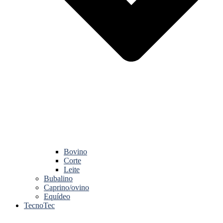
Bovino
Corte
Leite
Bubalino
Caprino/ovino
Equídeo
TecnoTec