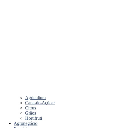
Agricultura
Cana-de-Açúcar
Citrus
Grãos
Hortifruti
Agronegócio