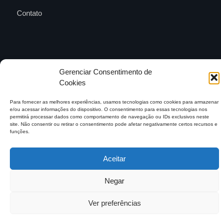
Contato
Entre em contato e
anuncie no MAB
Gerenciar Consentimento de
contato@mundoagrobrasil.com.br
Cookies
Download
MidiaKit
Para fornecer as melhores experiências, usamos tecnologias como cookies para armazenar
e/ou acessar informações do dispositivo. O consentimento para essas tecnologias nos
permitirá processar dados como comportamento de navegação ou IDs exclusivos neste
site. Não consentir ou retirar o consentimento pode afetar negativamente certos recursos e
funções.
©2026 Mundo Agro Brasil. Todos os Direitos Reservados.
Aceitar
Negar
Ver preferências