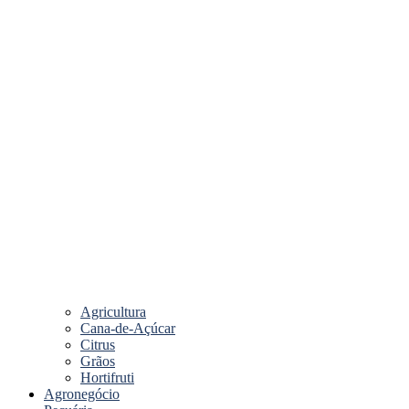
Agricultura
Cana-de-Açúcar
Citrus
Grãos
Hortifruti
Agronegócio