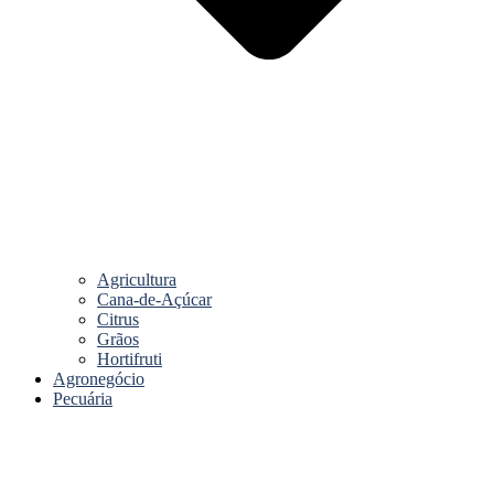
Agricultura
Cana-de-Açúcar
Citrus
Grãos
Hortifruti
Agronegócio
Pecuária