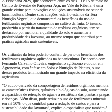
A Feibanana 2025, que acontecerá entre os dias 13 e 15 de maio no
Centro de Eventos de Pariquera-Açu, no Vale do Ribeira, é uma
grande vitrine para inovações e soluções sustentáveis no setor da
bananicultura. Dentre suas atrações, estará o estande da Tera
Nutrição Vegetal, que demonstrará os benefícios do uso de
fertilizantes orgânicos compostos no cultivo da fruta. O insumo,
produzido a partir do tratamento de resíduos orgânicos, tem se
destacado por melhorar a qualidade do solo e aumentar a
produtividade das lavouras, ao mesmo tempo que contribui para
práticas agrícolas mais sustentáveis.
Os visitantes da feira poderão conferir de perto os benefícios dos
fertilizantes orgânicos aplicados na bananicultura. De acordo com
Fernando Carvalho Oliveira, engenheiro agrônomo e doutor em
Agronomia, com ênfase em Solos e Nutrição de Plantas, o uso
desses produtos tem mostrado um grande impacto na eficiência da
agricultura.
“O adubo derivado da compostagem de resíduos orgânicos melhora
as características físicas, químicas e biológicas do solo, aumentando
a capacidade de retenção de água e a resistência das plantas a pragas
e doenças. Além disso, pode reduzir o uso de fertilizantes minerais
em até 50%, o que contribui para a redução de custos e para a
sustentabilidade das lavouras”, explica o especialista que também é