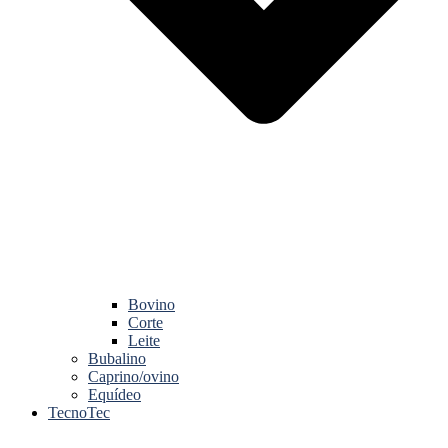
Bovino
Corte
Leite
Bubalino
Caprino/ovino
Equídeo
TecnoTec