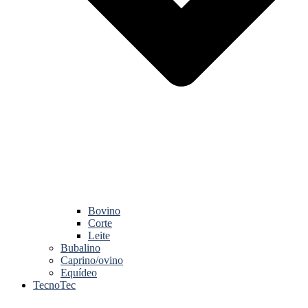
Bovino
Corte
Leite
Bubalino
Caprino/ovino
Equídeo
TecnoTec