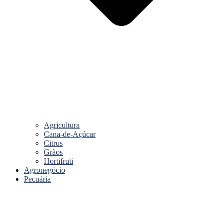
Agricultura
Cana-de-Açúcar
Citrus
Grãos
Hortifruti
Agronegócio
Pecuária