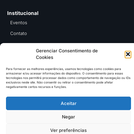
Institucional
Eventos
Contato
Gerenciar Consentimento de
Cookies
Entre em contato e
anuncie no MAB
Para fornecer as melhores experiências, usamos tecnologias como cookies para
contato@mundoagrobrasil.com.br
armazenar e/ou acessar informações do dispositivo. O consentimento para essas
tecnologias nos permitirá processar dados como comportamento de navegação ou IDs
exclusivos neste site. Não consentir ou retirar o consentimento pode afetar
Download
MidiaKit
negativamente certos recursos e funções.
Aceitar
©2026 Mundo Agro Brasil. Todos os Direitos Reservados.
Negar
Ver preferências