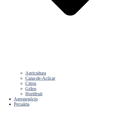
Agricultura
Cana-de-Açúcar
Citrus
Grãos
Hortifruti
Agronegócio
Pecuária