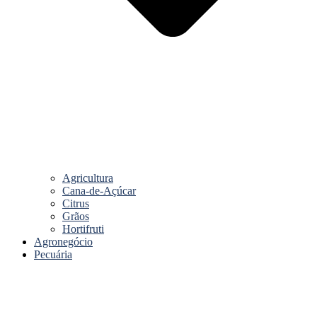
Agricultura
Cana-de-Açúcar
Citrus
Grãos
Hortifruti
Agronegócio
Pecuária