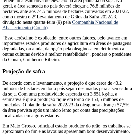
reflete uma estimativa de elevação na área plantada da soja. No
geral, a área semeada no país deverá chegar a 76,8 milhões de
hectares, ante aos 74,5 milhões de hectares cultivados em 2021/22,
como mostra o 2º Levantamento de Grãos da Safra 2022/23,
divulgado nesta quarta-feira (9) pela
Companhia Nacional de
Abastecimento (Conab)
.
“Esse acréscimo é explicado, entre outros fatores, pelo avanço em
importantes estados produtores da agricultura em áreas de pastagens
degradadas, ou ainda, da opção pela oleaginosa em detrimento a
outras culturas devido à melhor rentabilidade”, pondera o presidente
da Conab, Guilherme Ribeiro.
Projeção de safra
De acordo com o levantamento, a projeção é que cerca de 43,2
milhões de hectares em todo país sejam destinados para a semeadura
da soja. Com uma produtividade esperada em 3.551 kg/ha, a
estimativa é que a produção fique em torno de 153,5 milhões de
toneladas. O plantio da safra 2022/23 da oleaginosa alcança 57,5%
da área prevista após um início lento por conta das precipitações
localizadas em alguns estados.
Em Mato Grosso, principal estado produtor do grão, os trabalhos se
aproximam do fim e as lavouras apresentam bom desenvolvimento,