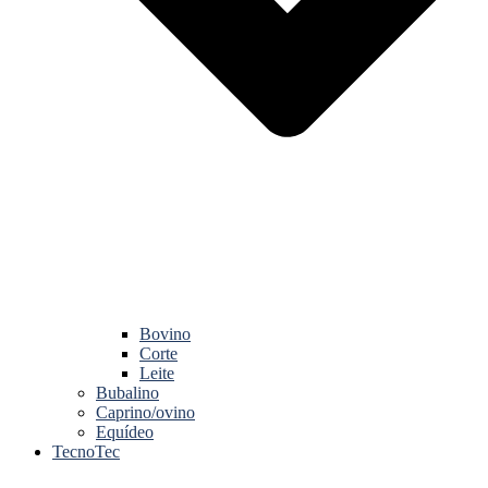
Bovino
Corte
Leite
Bubalino
Caprino/ovino
Equídeo
TecnoTec