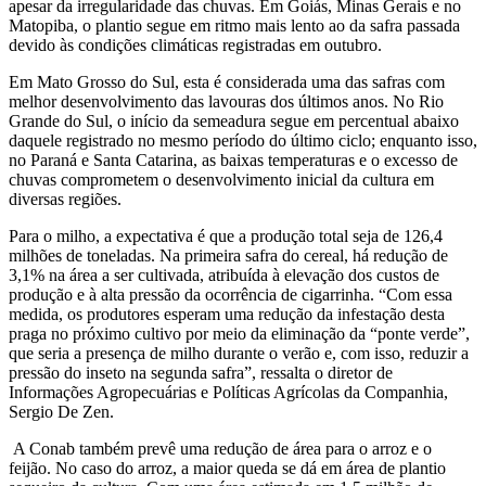
apesar da irregularidade das chuvas. Em Goiás, Minas Gerais e no
Matopiba, o plantio segue em ritmo mais lento ao da safra passada
devido às condições climáticas registradas em outubro.
Em Mato Grosso do Sul, esta é considerada uma das safras com
melhor desenvolvimento das lavouras dos últimos anos. No Rio
Grande do Sul, o início da semeadura segue em percentual abaixo
daquele registrado no mesmo período do último ciclo; enquanto isso,
no Paraná e Santa Catarina, as baixas temperaturas e o excesso de
chuvas comprometem o desenvolvimento inicial da cultura em
diversas regiões.
Para o milho, a expectativa é que a produção total seja de 126,4
milhões de toneladas. Na primeira safra do cereal, há redução de
3,1% na área a ser cultivada, atribuída à elevação dos custos de
produção e à alta pressão da ocorrência de cigarrinha. “Com essa
medida, os produtores esperam uma redução da infestação desta
praga no próximo cultivo por meio da eliminação da “ponte verde”,
que seria a presença de milho durante o verão e, com isso, reduzir a
pressão do inseto na segunda safra”, ressalta o diretor de
Informações Agropecuárias e Políticas Agrícolas da Companhia,
Sergio De Zen.
A Conab também prevê uma redução de área para o arroz e o
feijão. No caso do arroz, a maior queda se dá em área de plantio