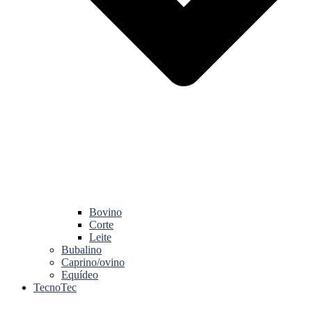
Bovino
Corte
Leite
Bubalino
Caprino/ovino
Equídeo
TecnoTec