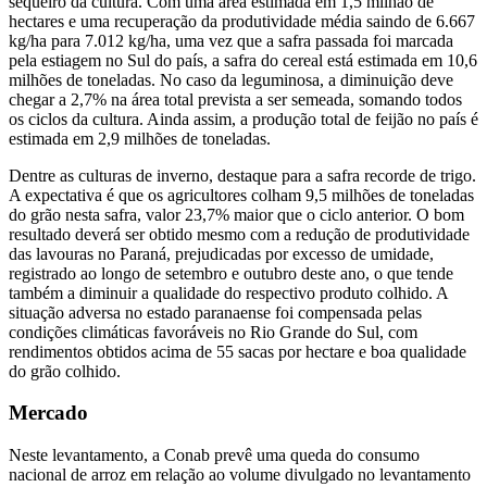
sequeiro da cultura. Com uma área estimada em 1,5 milhão de
hectares e uma recuperação da produtividade média saindo de 6.667
kg/ha para 7.012 kg/ha, uma vez que a safra passada foi marcada
pela estiagem no Sul do país, a safra do cereal está estimada em 10,6
milhões de toneladas. No caso da leguminosa, a diminuição deve
chegar a 2,7% na área total prevista a ser semeada, somando todos
os ciclos da cultura. Ainda assim, a produção total de feijão no país é
estimada em 2,9 milhões de toneladas.
Dentre as culturas de inverno, destaque para a safra recorde de trigo.
A expectativa é que os agricultores colham 9,5 milhões de toneladas
do grão nesta safra, valor 23,7% maior que o ciclo anterior. O bom
resultado deverá ser obtido mesmo com a redução de produtividade
das lavouras no Paraná, prejudicadas por excesso de umidade,
registrado ao longo de setembro e outubro deste ano, o que tende
também a diminuir a qualidade do respectivo produto colhido. A
situação adversa no estado paranaense foi compensada pelas
condições climáticas favoráveis no Rio Grande do Sul, com
rendimentos obtidos acima de 55 sacas por hectare e boa qualidade
do grão colhido.
Mercado
Neste levantamento, a Conab prevê uma queda do consumo
nacional de arroz em relação ao volume divulgado no levantamento