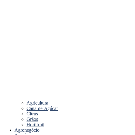
Agricultura
Cana-de-Açúcar
Citrus
Grãos
Hortifruti
Agronegócio