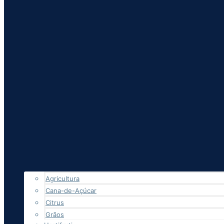
Agricultura
Cana-de-Açúcar
Citrus
Grãos