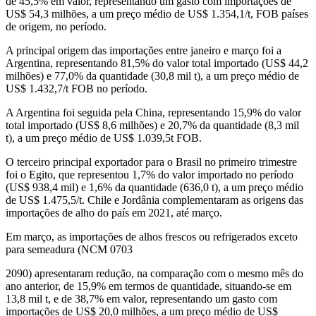
de 45,5% em valor, representando um gasto com importações de
US$ 54,3 milhões, a um preço médio de US$ 1.354,1/t, FOB países
de origem, no período.
A principal origem das importações entre janeiro e março foi a
Argentina, representando 81,5% do valor total importado (US$ 44,2
milhões) e 77,0% da quantidade (30,8 mil t), a um preço médio de
US$ 1.432,7/t FOB no período.
A Argentina foi seguida pela China, representando 15,9% do valor
total importado (US$ 8,6 milhões) e 20,7% da quantidade (8,3 mil
t), a um preço médio de US$ 1.039,5t FOB.
O terceiro principal exportador para o Brasil no primeiro trimestre
foi o Egito, que representou 1,7% do valor importado no período
(US$ 938,4 mil) e 1,6% da quantidade (636,0 t), a um preço médio
de US$ 1.475,5/t. Chile e Jordânia complementaram as origens das
importações de alho do país em 2021, até março.
Em março, as importações de alhos frescos ou refrigerados exceto
para semeadura (NCM 0703
2090) apresentaram redução, na comparação com o mesmo mês do
ano anterior, de 15,9% em termos de quantidade, situando-se em
13,8 mil t, e de 38,7% em valor, representando um gasto com
importações de US$ 20,0 milhões, a um preço médio de US$