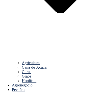
Agricultura
Cana-de-Açúcar
Citrus
Grãos
Hortifruti
Agronegócio
Pecuária