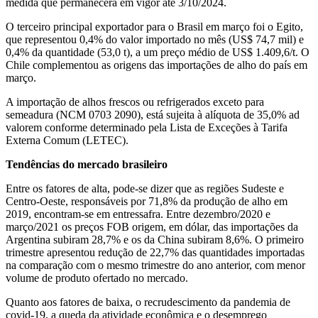
medida que permanecerá em vigor até 3/10/2024.
O terceiro principal exportador para o Brasil em março foi o Egito,
que representou 0,4% do valor importado no mês (US$ 74,7 mil) e
0,4% da quantidade (53,0 t), a um preço médio de US$ 1.409,6/t. O
Chile complementou as origens das importações de alho do país em
março.
A importação de alhos frescos ou refrigerados exceto para
semeadura (NCM 0703 2090), está sujeita à alíquota de 35,0% ad
valorem conforme determinado pela Lista de Exceções à Tarifa
Externa Comum (LETEC).
Tendências do mercado brasileiro
Entre os fatores de alta, pode-se dizer que as regiões Sudeste e
Centro-Oeste, responsáveis por 71,8% da produção de alho em
2019, encontram-se em entressafra. Entre dezembro/2020 e
março/2021 os preços FOB origem, em dólar, das importações da
Argentina subiram 28,7% e os da China subiram 8,6%. O primeiro
trimestre apresentou redução de 22,7% das quantidades importadas
na comparação com o mesmo trimestre do ano anterior, com menor
volume de produto ofertado no mercado.
Quanto aos fatores de baixa, o recrudescimento da pandemia de
covid-19, a queda da atividade econômica e o desemprego