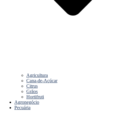
Agricultura
Cana-de-Açúcar
Citrus
Grãos
Hortifruti
Agronegócio
Pecuária