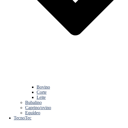
Bovino
Corte
Leite
Bubalino
Caprino/ovino
Equídeo
TecnoTec