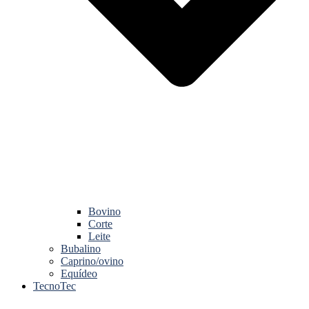
Bovino
Corte
Leite
Bubalino
Caprino/ovino
Equídeo
TecnoTec