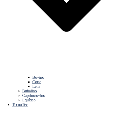
Bovino
Corte
Leite
Bubalino
Caprino/ovino
Equídeo
TecnoTec