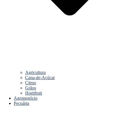
Agricultura
Cana-de-Açúcar
Citrus
Grãos
Hortifruti
Agronegócio
Pecuária