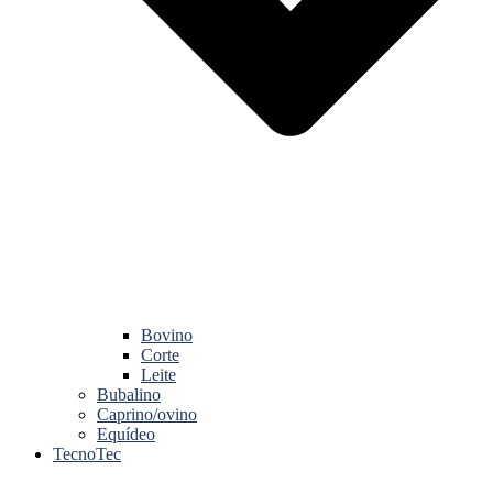
Bovino
Corte
Leite
Bubalino
Caprino/ovino
Equídeo
TecnoTec