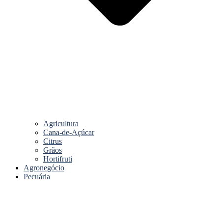
Agricultura
Cana-de-Açúcar
Citrus
Grãos
Hortifruti
Agronegócio
Pecuária