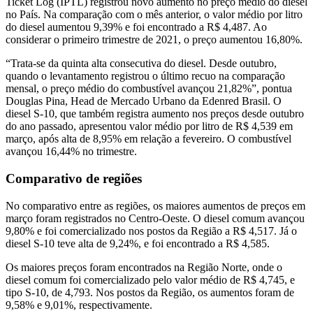
Ticket Log (IPTL) registrou novo aumento no preço médio do diesel
no País. Na comparação com o mês anterior, o valor médio por litro
do diesel aumentou 9,39% e foi encontrado a R$ 4,487. Ao
considerar o primeiro trimestre de 2021, o preço aumentou 16,80%.
“Trata-se da quinta alta consecutiva do diesel. Desde outubro,
quando o levantamento registrou o último recuo na comparação
mensal, o preço médio do combustível avançou 21,82%”, pontua
Douglas Pina, Head de Mercado Urbano da Edenred Brasil. O
diesel S-10, que também registra aumento nos preços desde outubro
do ano passado, apresentou valor médio por litro de R$ 4,539 em
março, após alta de 8,95% em relação a fevereiro. O combustível
avançou 16,44% no trimestre.
Comparativo de regiões
No comparativo entre as regiões, os maiores aumentos de preços em
março foram registrados no Centro-Oeste. O diesel comum avançou
9,80% e foi comercializado nos postos da Região a R$ 4,517. Já o
diesel S-10 teve alta de 9,24%, e foi encontrado a R$ 4,585.
Os maiores preços foram encontrados na Região Norte, onde o
diesel comum foi comercializado pelo valor médio de R$ 4,745, e
tipo S-10, de 4,793. Nos postos da Região, os aumentos foram de
9,58% e 9,01%, respectivamente.