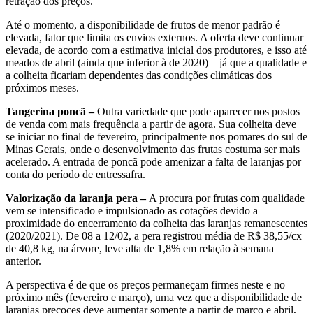
retração dos preços.
Até o momento, a disponibilidade de frutos de menor padrão é
elevada, fator que limita os envios externos. A oferta deve continuar
elevada, de acordo com a estimativa inicial dos produtores, e isso até
meados de abril (ainda que inferior à de 2020) – já que a qualidade e
a colheita ficariam dependentes das condições climáticas dos
próximos meses.
Tangerina poncã –
Outra variedade que pode aparecer nos postos
de venda com mais frequência a partir de agora. Sua colheita deve
se iniciar no final de fevereiro, principalmente nos pomares do sul de
Minas Gerais, onde o desenvolvimento das frutas costuma ser mais
acelerado. A entrada de poncã pode amenizar a falta de laranjas por
conta do período de entressafra.
Valorização da laranja pera –
A procura por frutas com qualidade
vem se intensificado e impulsionado as cotações devido a
proximidade do encerramento da colheita das laranjas remanescentes
(2020/2021). De 08 a 12/02, a pera registrou média de R$ 38,55/cx
de 40,8 kg, na árvore, leve alta de 1,8% em relação à semana
anterior.
A perspectiva é de que os preços permaneçam firmes neste e no
próximo mês (fevereiro e março), uma vez que a disponibilidade de
laranjas precoces deve aumentar somente a partir de março e abril,