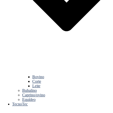
Bovino
Corte
Leite
Bubalino
Caprino/ovino
Equídeo
TecnoTec