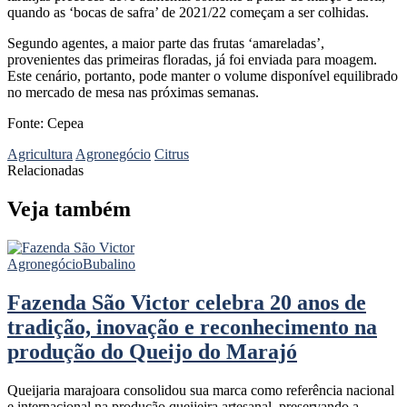
quando as ‘bocas de safra’ de 2021/22 começam a ser colhidas.
Segundo agentes, a maior parte das frutas ‘amareladas’,
provenientes das primeiras floradas, já foi enviada para moagem.
Este cenário, portanto, pode manter o volume disponível equilibrado
no mercado de mesa nas próximas semanas.
Fonte: Cepea
Agricultura
Agronegócio
Citrus
Relacionadas
Veja também
Agronegócio
Bubalino
Fazenda São Victor celebra 20 anos de
tradição, inovação e reconhecimento na
produção do Queijo do Marajó
Queijaria marajoara consolidou sua marca como referência nacional
e internacional na produção queijeira artesanal, preservando a