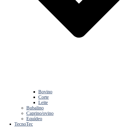
Bovino
Corte
Leite
Bubalino
Caprino/ovino
Equídeo
TecnoTec