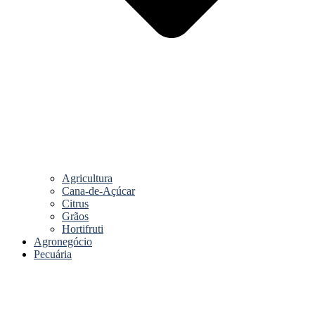
Agricultura
Cana-de-Açúcar
Citrus
Grãos
Hortifruti
Agronegócio
Pecuária