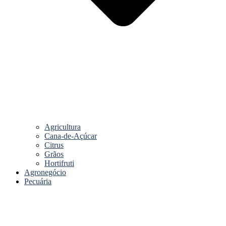
Agricultura
Cana-de-Açúcar
Citrus
Grãos
Hortifruti
Agronegócio
Pecuária