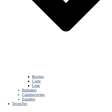
Bovino
Corte
Leite
Bubalino
Caprino/ovino
Equídeo
TecnoTec