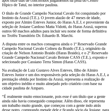
após onze dias de concorridos julgamentos na pista do Centro
Hípico de Tatuí, no interior paulista.
O título de Grande Campeão Nacional Cavalo foi conquistado por
Instinto da Araxá (T.E.). O jovem alazão de 47 meses de idade,
exposto por Almiro Esteves Junior, do Haras A.E.J, e proveniente da
seleção de Josiane Cardoso Matta Vidotti, do Haras Araxá, superou
outros 60 machos adultos para incluir seu nome de forma definitiva
no Troféu Transitório Dr. Eduardo B. Marchi.
A disputa entre os machos consagrou ainda o 1º Reservado Grande
Campeão Nacional Cavalo Coliseu da Braido (T.E.), originário da
criação de Nelson Antonio Braido (Haras Braido), e o 2º Reservado
Grande Campeão Nacional Cavalo Beirute CASS (T.E.), exposto e
selecionado por Cassiano Terra Simon (Haras CASS).
Na avaliação de Luiz Gustavo Alves Esteves, filho de Almiro
Esteves Junior e um dos responsáveis pela seleção do Haras A.E.J, a
premiação obtida por Instinto da Araxá, representa a realização de
um objetivo inédito e muito almejado pelo criatório com base na
cidade paulista de Amparo.
“É realmente muito emocionante, pois esse é um título que a gente
ainda não havia conseguido conquistar. Além disso, ele representa
um trabalho muito grande, que começou com a gente indo atrás
desse potro, comprando metade dele e ficando sócio da Josiane, para