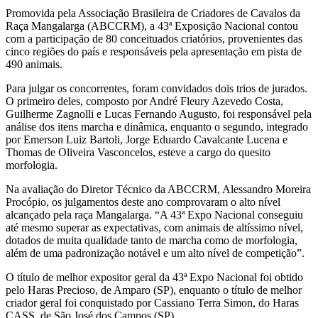
Promovida pela Associação Brasileira de Criadores de Cavalos da
Raça Mangalarga (ABCCRM), a 43ª Exposição Nacional contou
com a participação de 80 conceituados criatórios, provenientes das
cinco regiões do país e responsáveis pela apresentação em pista de
490 animais.
Para julgar os concorrentes, foram convidados dois trios de jurados.
O primeiro deles, composto por André Fleury Azevedo Costa,
Guilherme Zagnolli e Lucas Fernando Augusto, foi responsável pela
análise dos itens marcha e dinâmica, enquanto o segundo, integrado
por Emerson Luiz Bartoli, Jorge Eduardo Cavalcante Lucena e
Thomas de Oliveira Vasconcelos, esteve a cargo do quesito
morfologia.
Na avaliação do Diretor Técnico da ABCCRM, Alessandro Moreira
Procópio, os julgamentos deste ano comprovaram o alto nível
alcançado pela raça Mangalarga. “A 43ª Expo Nacional conseguiu
até mesmo superar as expectativas, com animais de altíssimo nível,
dotados de muita qualidade tanto de marcha como de morfologia,
além de uma padronização notável e um alto nível de competição”.
O título de melhor expositor geral da 43ª Expo Nacional foi obtido
pelo Haras Precioso, de Amparo (SP), enquanto o título de melhor
criador geral foi conquistado por Cassiano Terra Simon, do Haras
CASS, de São José dos Campos (SP).