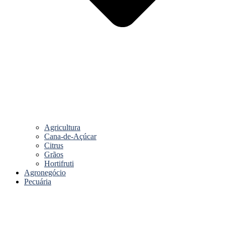
Agricultura
Cana-de-Açúcar
Citrus
Grãos
Hortifruti
Agronegócio
Pecuária