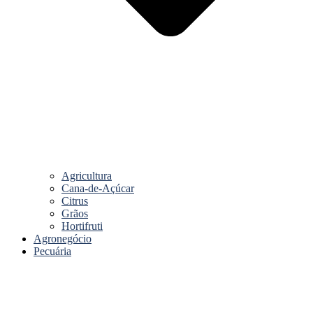
Agricultura
Cana-de-Açúcar
Citrus
Grãos
Hortifruti
Agronegócio
Pecuária