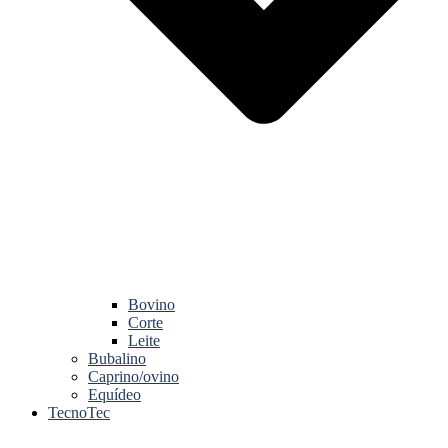
Bovino
Corte
Leite
Bubalino
Caprino/ovino
Equídeo
TecnoTec