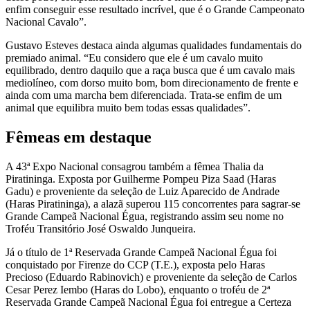
enfim conseguir esse resultado incrível, que é o Grande Campeonato
Nacional Cavalo”.
Gustavo Esteves destaca ainda algumas qualidades fundamentais do
premiado animal. “Eu considero que ele é um cavalo muito
equilibrado, dentro daquilo que a raça busca que é um cavalo mais
mediolíneo, com dorso muito bom, bom direcionamento de frente e
ainda com uma marcha bem diferenciada. Trata-se enfim de um
animal que equilibra muito bem todas essas qualidades”.
Fêmeas em destaque
A 43ª Expo Nacional consagrou também a fêmea Thalia da
Piratininga. Exposta por Guilherme Pompeu Piza Saad (Haras
Gadu) e proveniente da seleção de Luiz Aparecido de Andrade
(Haras Piratininga), a alazã superou 115 concorrentes para sagrar-se
Grande Campeã Nacional Égua, registrando assim seu nome no
Troféu Transitório José Oswaldo Junqueira.
Já o título de 1ª Reservada Grande Campeã Nacional Égua foi
conquistado por Firenze do CCP (T.E.), exposta pelo Haras
Precioso (Eduardo Rabinovich) e proveniente da seleção de Carlos
Cesar Perez Iembo (Haras do Lobo), enquanto o troféu de 2ª
Reservada Grande Campeã Nacional Égua foi entregue a Certeza