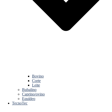
Bovino
Corte
Leite
Bubalino
Caprino/ovino
Equídeo
TecnoTec