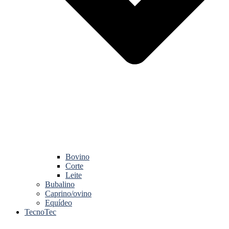
Bovino
Corte
Leite
Bubalino
Caprino/ovino
Equídeo
TecnoTec