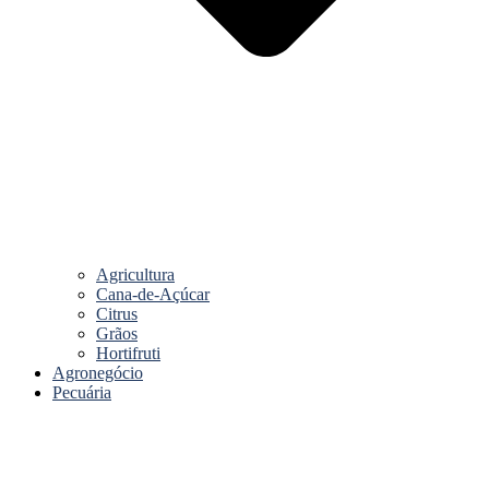
Agricultura
Cana-de-Açúcar
Citrus
Grãos
Hortifruti
Agronegócio
Pecuária