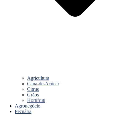
Agricultura
Cana-de-Açúcar
Citrus
Grãos
Hortifruti
Agronegócio
Pecuária