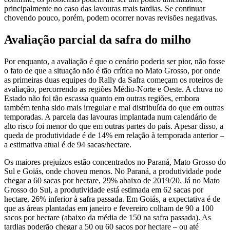
principalmente no caso das lavouras mais tardias. Se continuar
chovendo pouco, porém, podem ocorrer novas revisões negativas.
Avaliação parcial da safra do milho
Por enquanto, a avaliação é que o cenário poderia ser pior, não fosse
o fato de que a situação não é tão crítica no Mato Grosso, por onde
as primeiras duas equipes do Rally da Safra começam os roteiros de
avaliação, percorrendo as regiões Médio-Norte e Oeste. A chuva no
Estado não foi tão escassa quanto em outras regiões, embora
também tenha sido mais irregular e mal distribuída do que em outras
temporadas. A parcela das lavouras implantada num calendário de
alto risco foi menor do que em outras partes do país. Apesar disso, a
queda de produtividade é de 14% em relação à temporada anterior –
a estimativa atual é de 94 sacas/hectare.
Os maiores prejuízos estão concentrados no Paraná, Mato Grosso do
Sul e Goiás, onde choveu menos. No Paraná, a produtividade pode
chegar a 60 sacas por hectare, 29% abaixo de 2019/20. Já no Mato
Grosso do Sul, a produtividade está estimada em 62 sacas por
hectare, 26% inferior à safra passada. Em Goiás, a expectativa é de
que as áreas plantadas em janeiro e fevereiro colham de 90 a 100
sacos por hectare (abaixo da média de 150 na safra passada). As
tardias poderão chegar a 50 ou 60 sacos por hectare – ou até