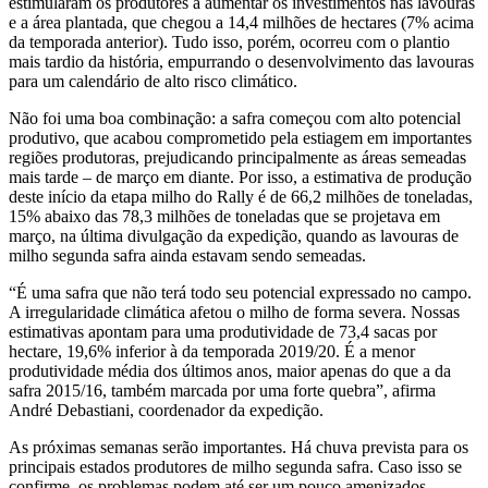
estimularam os produtores a aumentar os investimentos nas lavouras
e a área plantada, que chegou a 14,4 milhões de hectares (7% acima
da temporada anterior). Tudo isso, porém, ocorreu com o plantio
mais tardio da história, empurrando o desenvolvimento das lavouras
para um calendário de alto risco climático.
Não foi uma boa combinação: a safra começou com alto potencial
produtivo, que acabou comprometido pela estiagem em importantes
regiões produtoras, prejudicando principalmente as áreas semeadas
mais tarde – de março em diante. Por isso, a estimativa de produção
deste início da etapa milho do Rally é de 66,2 milhões de toneladas,
15% abaixo das 78,3 milhões de toneladas que se projetava em
março, na última divulgação da expedição, quando as lavouras de
milho segunda safra ainda estavam sendo semeadas.
“É uma safra que não terá todo seu potencial expressado no campo.
A irregularidade climática afetou o milho de forma severa. Nossas
estimativas apontam para uma produtividade de 73,4 sacas por
hectare, 19,6% inferior à da temporada 2019/20. É a menor
produtividade média dos últimos anos, maior apenas do que a da
safra 2015/16, também marcada por uma forte quebra”, afirma
André Debastiani, coordenador da expedição.
As próximas semanas serão importantes. Há chuva prevista para os
principais estados produtores de milho segunda safra. Caso isso se
confirme, os problemas podem até ser um pouco amenizados,