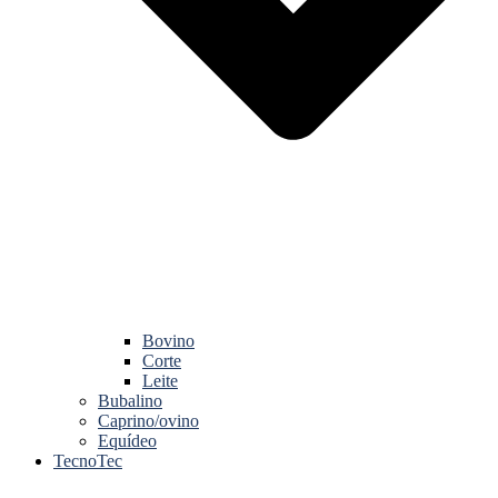
Bovino
Corte
Leite
Bubalino
Caprino/ovino
Equídeo
TecnoTec