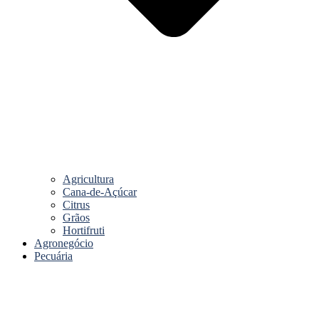
Agricultura
Cana-de-Açúcar
Citrus
Grãos
Hortifruti
Agronegócio
Pecuária