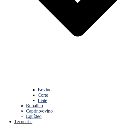
Bovino
Corte
Leite
Bubalino
Caprino/ovino
Equídeo
TecnoTec