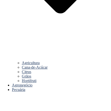
Agricultura
Cana-de-Açúcar
Citrus
Grãos
Hortifruti
Agronegócio
Pecuária