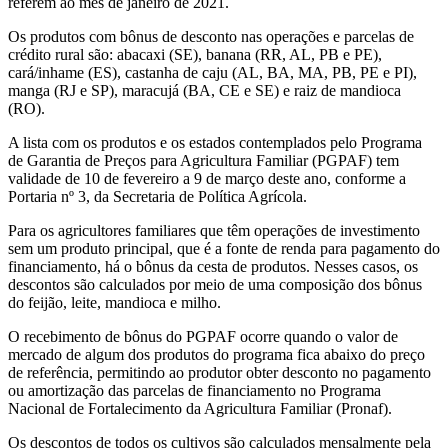
referem ao mês de janeiro de 2021.
Os produtos com bônus de desconto nas operações e parcelas de
crédito rural são: abacaxi (SE), banana (RR, AL, PB e PE),
cará/inhame (ES), castanha de caju (AL, BA, MA, PB, PE e PI),
manga (RJ e SP), maracujá (BA, CE e SE) e raiz de mandioca
(RO).
A lista com os produtos e os estados contemplados pelo Programa
de Garantia de Preços para Agricultura Familiar (PGPAF) tem
validade de 10 de fevereiro a 9 de março deste ano, conforme a
Portaria nº 3, da Secretaria de Política Agrícola.
Para os agricultores familiares que têm operações de investimento
sem um produto principal, que é a fonte de renda para pagamento do
financiamento, há o bônus da cesta de produtos. Nesses casos, os
descontos são calculados por meio de uma composição dos bônus
do feijão, leite, mandioca e milho.
O recebimento de bônus do PGPAF ocorre quando o valor de
mercado de algum dos produtos do programa fica abaixo do preço
de referência, permitindo ao produtor obter desconto no pagamento
ou amortização das parcelas de financiamento no Programa
Nacional de Fortalecimento da Agricultura Familiar (Pronaf).
Os descontos de todos os cultivos são calculados mensalmente pela