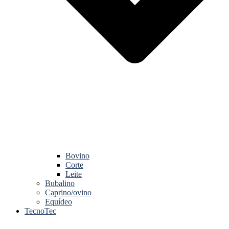
Bovino
Corte
Leite
Bubalino
Caprino/ovino
Equídeo
TecnoTec