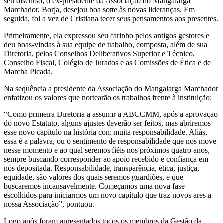
seu discurso, o ex-presidente da Associação do Mangalarga
Marchador, Borja, desejou boa sorte às novas lideranças. Em
seguida, foi a vez de Cristiana tecer seus pensamentos aos presentes.
Primeiramente, ela expressou seu carinho pelos antigos gestores e
deu boas-vindas à sua equipe de trabalho, composta, além de sua
Diretoria, pelos Conselhos Deliberativos Superior e Técnico,
Conselho Fiscal, Colégio de Jurados e as Comissões de Ética e de
Marcha Picada.
Na sequência a presidente da Associação do Mangalarga Marchador
enfatizou os valores que nortearão os trabalhos frente à instituição:
“Como primeira Diretoria a assumir a ABCCMM, após a aprovação
do novo Estatuto, alguns ajustes deverão ser feitos, mas abriremos
esse novo capítulo na história com muita responsabilidade. Aliás,
essa é a palavra, ou o sentimento de responsabilidade que nos move
nesse momento e ao qual seremos fiéis nos próximos quatro anos,
sempre buscando corresponder ao apoio recebido e confiança em
nós depositada. Responsabilidade, transparência, ética, justiça,
equidade, são valores dos quais seremos guardiões, e que
buscaremos incansavelmente. Começamos uma nova fase
escolhidos para iniciarmos um novo capítulo que traz novos ares a
nossa Associação”, pontuou.
Logo após foram apresentados todos os membros da Gestão da