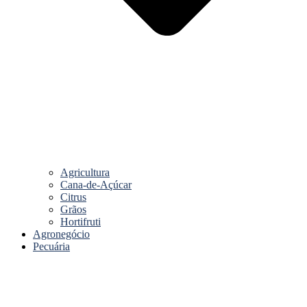
Agricultura
Cana-de-Açúcar
Citrus
Grãos
Hortifruti
Agronegócio
Pecuária