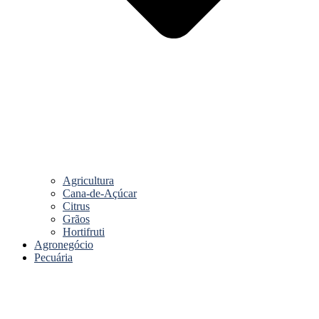
Agricultura
Cana-de-Açúcar
Citrus
Grãos
Hortifruti
Agronegócio
Pecuária