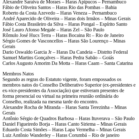
Alexandre Saraiva de Moraes – Haras Apipucos – Pernambuco
Fábio de Oliveira Santos – Haras Rio das Pombas – Bahia
Roberto da Costa Azevedo – Haras Veneza – Pernambuco
André Aparecido de Oliveira – Haras dois Irmãos – Minas Gerais
Fábio Costa Brasileiro da Silva – Haras Pongal – Espírito Santo
José Lauro Afonso Megale – Haras Zel – São Paulo
Rômulo José Hucs Terra – Haras Bocaina Rt – Rio de Janeiro
Sérgio Gomes de Vasconcellos – Haras São Lourenço – Minas
Gerais
Dario Oswaldo Garcia Jr – Haras Da Candeia – Distrito Federal
Samuel Martins Gonçalves – Haras Pedra Sabão – Goiás
Carlos Augusto Amorim Da Motta – Haras Caam – Santa Catarina
Membros Natos
Segundo as regras do Estatuto vigente, foram empossados os
membros natos do Conselho Deliberativo Superior (ex-presidentes e
ex-vice-presidentes da Associação) que estiveram presentes de
forma presencial ou virtual na primeira reunião ordinária do
Conselho, realizada na mesma tarde do encontro.
Alexandre Rocha de Miranda – Haras Santa Terezinha – Minas
Gerais
Antônio Sérgio de Quadros Barbosa – Haras Ituverava – São Paulo
Daniel Figueiredo Borja – Haras Canto Siriema – Minas Gerais
Eduardo Costa Simões – Haras Lapa Vermelha – Minas Gerais
Luiz Antônio Wanderley – Haras Corumbá – Rio de janeiro