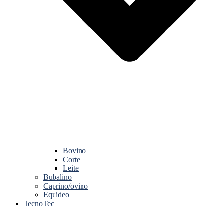
Bovino
Corte
Leite
Bubalino
Caprino/ovino
Equídeo
TecnoTec