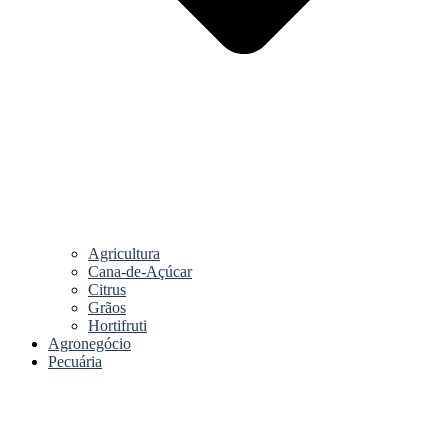
Agricultura
Cana-de-Açúcar
Citrus
Grãos
Hortifruti
Agronegócio
Pecuária