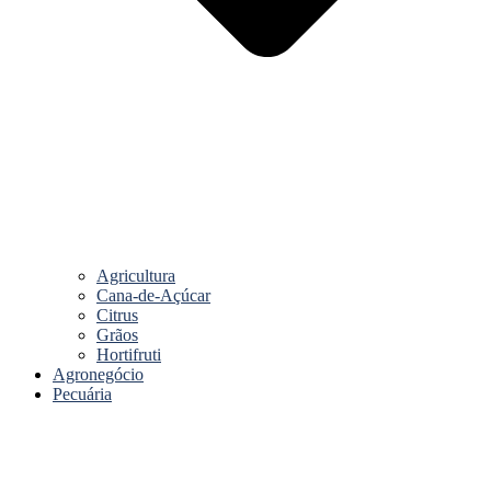
Agricultura
Cana-de-Açúcar
Citrus
Grãos
Hortifruti
Agronegócio
Pecuária