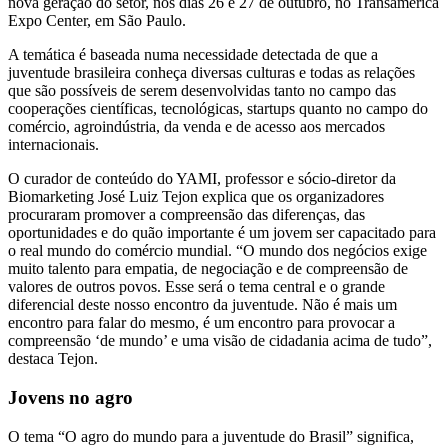
nova geração do setor, nos dias 26 e 27 de outubro, no Transamerica
Expo Center, em São Paulo.
A temática é baseada numa necessidade detectada de que a
juventude brasileira conheça diversas culturas e todas as relações
que são possíveis de serem desenvolvidas tanto no campo das
cooperações científicas, tecnológicas, startups quanto no campo do
comércio, agroindústria, da venda e de acesso aos mercados
internacionais.
O curador de conteúdo do YAMI, professor e sócio-diretor da
Biomarketing José Luiz Tejon explica que os organizadores
procuraram promover a compreensão das diferenças, das
oportunidades e do quão importante é um jovem ser capacitado para
o real mundo do comércio mundial. “O mundo dos negócios exige
muito talento para empatia, de negociação e de compreensão de
valores de outros povos. Esse será o tema central e o grande
diferencial deste nosso encontro da juventude. Não é mais um
encontro para falar do mesmo, é um encontro para provocar a
compreensão ‘de mundo’ e uma visão de cidadania acima de tudo”,
destaca Tejon.
Jovens no agro
O tema “O agro do mundo para a juventude do Brasil” significa,