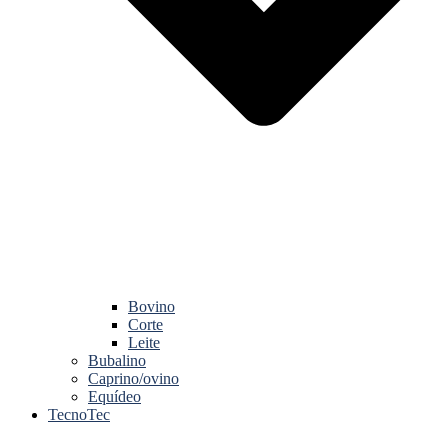
Bovino
Corte
Leite
Bubalino
Caprino/ovino
Equídeo
TecnoTec