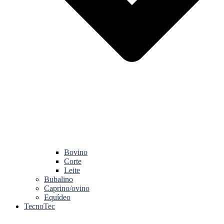
Bovino
Corte
Leite
Bubalino
Caprino/ovino
Equídeo
TecnoTec