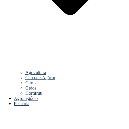
Agricultura
Cana-de-Açúcar
Citrus
Grãos
Hortifruti
Agronegócio
Pecuária