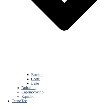
Bovino
Corte
Leite
Bubalino
Caprino/ovino
Equídeo
TecnoTec