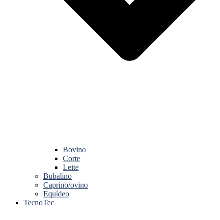
Bovino
Corte
Leite
Bubalino
Caprino/ovino
Equídeo
TecnoTec