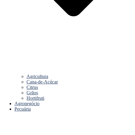
Agricultura
Cana-de-Açúcar
Citrus
Grãos
Hortifruti
Agronegócio
Pecuária