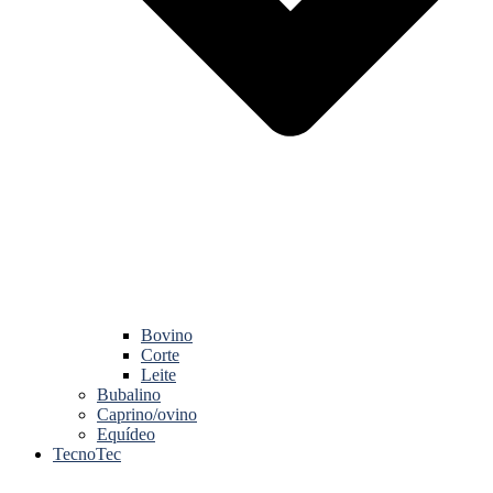
Bovino
Corte
Leite
Bubalino
Caprino/ovino
Equídeo
TecnoTec