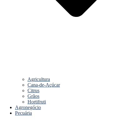
Agricultura
Cana-de-Açúcar
Citrus
Grãos
Hortifruti
Agronegócio
Pecuária