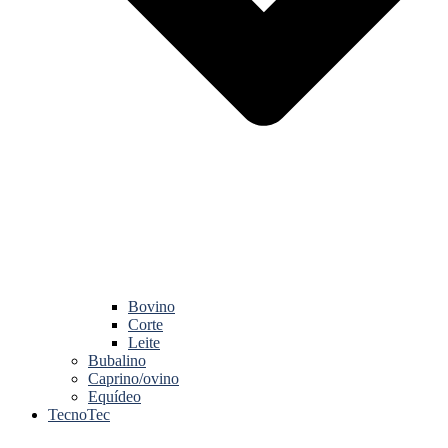
Bovino
Corte
Leite
Bubalino
Caprino/ovino
Equídeo
TecnoTec