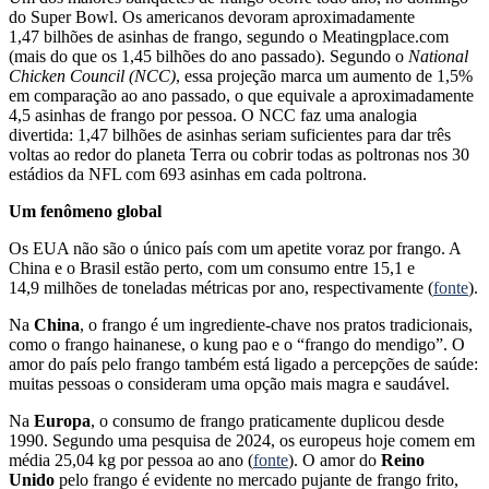
do Super Bowl. Os americanos devoram aproximadamente
1,47 bilhões de asinhas de frango, segundo o Meatingplace.com
(mais do que os 1,45 bilhões do ano passado). Segundo o
National
Chicken Council (NCC)
, essa projeção marca um aumento de 1,5%
em comparação ao ano passado, o que equivale a aproximadamente
4,5 asinhas de frango por pessoa. O NCC faz uma analogia
divertida: 1,47 bilhões de asinhas seriam suficientes para dar três
voltas ao redor do planeta Terra ou cobrir todas as poltronas nos 30
estádios da NFL com 693 asinhas em cada poltrona.
Um fenômeno global
Os EUA não são o único país com um apetite voraz por frango. A
China e o Brasil estão perto, com um consumo entre 15,1 e
14,9 milhões de toneladas métricas por ano, respectivamente (
fonte
).
Na
China
, o frango é um ingrediente-chave nos pratos tradicionais,
como o frango hainanese, o kung pao e o “frango do mendigo”. O
amor do país pelo frango também está ligado a percepções de saúde:
muitas pessoas o consideram uma opção mais magra e saudável.
Na
Europa
, o consumo de frango praticamente duplicou desde
1990. Segundo uma pesquisa de 2024, os europeus hoje comem em
média 25,04 kg por pessoa ao ano (
fonte
). O amor do
Reino
Unido
pelo frango é evidente no mercado pujante de frango frito,