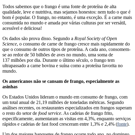
Todos sabemos que o frango é uma fonte de proteína de alta
qualidade, leve e nutritiva, mas sejamos honestos: nem tudo o que é
bom é popular. O frango, no entanto, é uma exceção. É a carne mais
consumida no mundo e amada por várias culturas por ser versátil,
acessível e deliciosa!
Os dados são prova disso. Segundo a
Royal Society of Open
Science
, o consumo de carne de frango cresce mais rapidamente do
que o consumo de outros tipos de proteína. A cada ano, consomem-
se ao redor de 50 bilhões de aves no mundo, uma soma de
137 milhões por dia. Durante o último século, o frango tem
ultrapassado a carne bovina e suína como a proteína favorita no
mundo.
Os americanos não se cansam de frango, especialmente as
asinhas
Os Estados Unidos lideram o mundo em consumo de frango, com
um total anual de 21,19 milhões de toneladas métricas. Segundo
análises recentes, os restaurantes especializados em frangos superam
o resto do setor de
food service
. As cadeias de frango frito,
especificamente, aumentaram as visitas em 4,3%, enquanto serviços
rápidos e cadeias de fast food cresceram entre 1,3% e 2,4% (
fonte
).
Um dos maiores banquetes de frango ocorre todo ano, no domingo