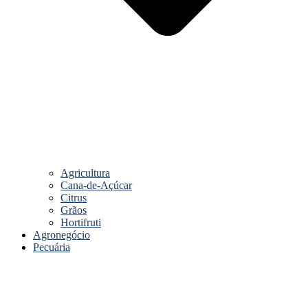
Agricultura
Cana-de-Açúcar
Citrus
Grãos
Hortifruti
Agronegócio
Pecuária