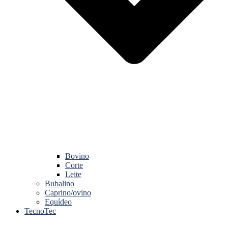
Bovino
Corte
Leite
Bubalino
Caprino/ovino
Equídeo
TecnoTec