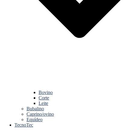
Bovino
Corte
Leite
Bubalino
Caprino/ovino
Equídeo
TecnoTec