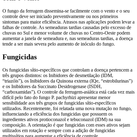
O fungo da ferrugem dissemina-se facilmente com o vento e o seu
controle deve ser iniciado preventivamente ou nos primeiros
sintomas para maior eficiência. Atrasos nas aplicações podem levar a
falhas de controle. As semeaduras tardias causadas pelo excesso de
chuvas no Sul e menor volume de chuvas no Centro-Oeste podem
aumentar a janela de semeadura e, nas semeaduras tardias, a doença
tende a ser mais severa pelo aumento de inóculo do fungo.
Fungicidas
Os fungicidas sítio-específicos que controlam a doença pertencem a
três grupos distintos: os Inibidores de desmetilação (IDM,
“triazóis”), os Inibidores da Quinona externa (IQe, “estrobilurinas”)
e os Inibidores da Succinato Desidrogenase (ISDH,
“carboxamidas”). O controle da ferrugem-asiática está cada vez mais
difícil pelo fato do fungo P. pachyrhizi apresentar menor
sensibilidade aos três grupos de fungicidas sítio-específicos
utilizados. Recentemente, foi relatada uma nova mutação no fungo,
influenciando a eficiência dos fungicidas que possuem os
ingredientes ativos protioconazol e tebuconazol (IDM) na sua
composição. A orientação é que fungicidas com esses ativos sejam
utilizados em rotação e sempre com a adição de fungicidas
multissítios para aumentar a eficiência de controle.