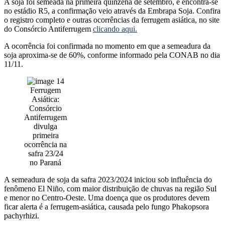
A soja foi semeada na primeira quinzena de setembro, e encontra-se
no estádio R5, a confirmação veio através da Embrapa Soja. Confira
o registro completo e outras ocorrências da ferrugem asiática, no site
do Consórcio Antiferrugem
clicando aqui.
A ocorrência foi confirmada no momento em que a semeadura da
soja aproxima-se de 60%, conforme informado pela CONAB no dia
11/11.
Ferrugem
Asiática:
Consórcio
Antiferrugem
divulga
primeira
ocorrência na
safra 23/24
no Paraná
A semeadura de soja da safra 2023/2024 iniciou sob influência do
fenômeno El Niño, com maior distribuição de chuvas na região Sul
e menor no Centro-Oeste. Uma doença que os produtores devem
ficar alerta é a ferrugem-asiática, causada pelo fungo Phakopsora
pachyrhizi.