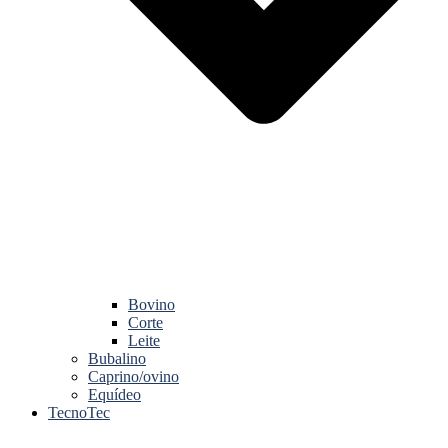
Bovino
Corte
Leite
Bubalino
Caprino/ovino
Equídeo
TecnoTec