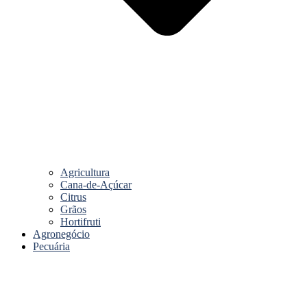
Agricultura
Cana-de-Açúcar
Citrus
Grãos
Hortifruti
Agronegócio
Pecuária