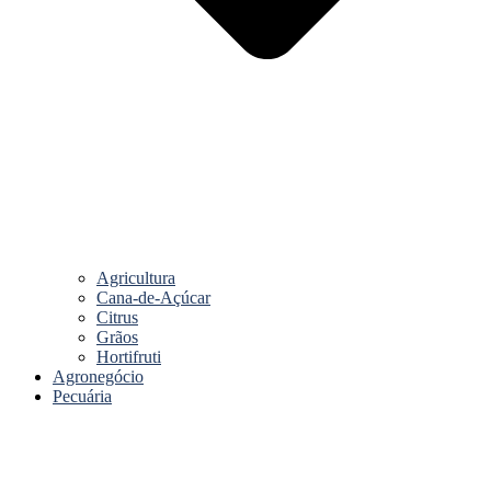
Agricultura
Cana-de-Açúcar
Citrus
Grãos
Hortifruti
Agronegócio
Pecuária