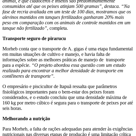
animal, e que cladóceros e insetos são predominantemente
consumidos até que os peixes atinjam 500 gramas”, destaca. “Na
fase de recria avaliada em um teste de 100 dias, mostramos que os
alevinos mantidos em tanques fertilizados ganharam 20% mais
peso em comparação com os animais de controle mantidos em um
tanque não fertilizado”
, completa.
Transporte seguro de pirarucu
Morheb conta que o transporte de A. gigas é uma etapa fundamental
em muitas situações de cultivo e manejo, e havia falta de
informações sobre as melhores práticas de manejo de transporte
para a espécie.
“O projeto abordou essa questão com um estudo
realizado para encontrar a melhor densidade de transporte em
contêineres de transporte”.
O empresário e piscicultor de Itapuã ressalta que parâmetros
fisiológicos importantes para o bem-estar dos peixes foram
considerados, e o estudo concluiu que uma densidade máxima de
160 kg por metro cúbico é segura para o transporte de peixes por até
seis horas.
Melhorando a nutrição
Para Morheb, a falta de rações adequadas para atender às exigências
nutricionais nas diversas etapas de produção é uma limitação crítica