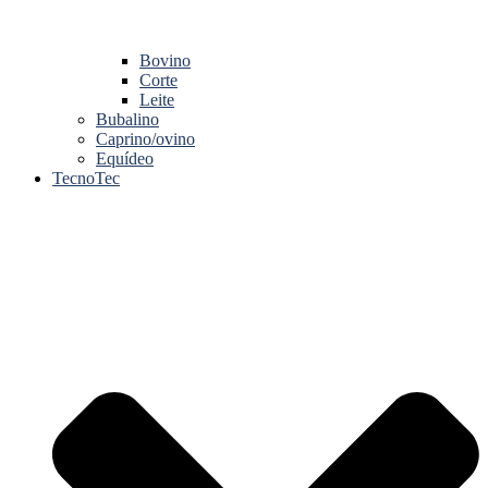
Bovino
Corte
Leite
Bubalino
Caprino/ovino
Equídeo
TecnoTec