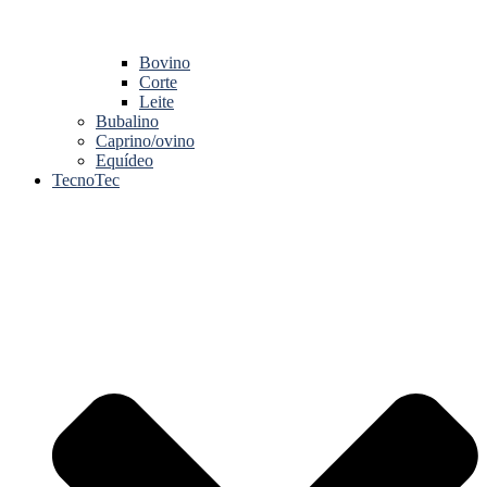
Bovino
Corte
Leite
Bubalino
Caprino/ovino
Equídeo
TecnoTec