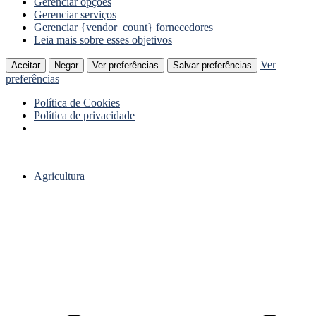
Gerenciar opções
Gerenciar serviços
Gerenciar {vendor_count} fornecedores
Leia mais sobre esses objetivos
Ver
Aceitar
Negar
Ver preferências
Salvar preferências
preferências
Política de Cookies
Política de privacidade
Ir
para
Agricultura
o
conteúdo