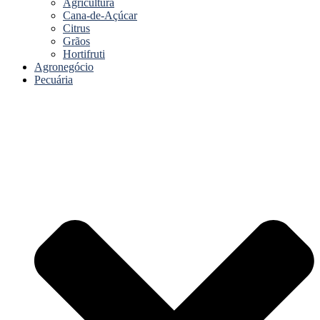
Agricultura
Cana-de-Açúcar
Citrus
Grãos
Hortifruti
Agronegócio
Pecuária