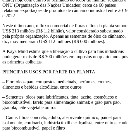
ONU (Organização das Nações Unidades) cerca de 60 países
relataram exportações de produtos de cânhamo industrial entre 2019
e 2022.
Neste último ano, o fluxo comercial de fibras e fios da planta somou
US$ 213 milhões (R$ 1,2 bilhão), valor considerado subestimado
pela própria organização. Apenas as sementes de óleo de cânhamo,
diz, movimentaram US$ 112 milhões (R$ 600 milhões).
A Kaya Mind estima que a liberação o cultivo para fins industriais
pode gerar mais de R$ 300 milhões em impostos no quarto ano após
as primeiras colheitas.
PRINCIPAIS USOS POR PARTE DA PLANTA
– Flor: óleos para compostos medicinais, perfumes, cremes,
alimentos e bebidas alcoólicas, entre outros
– Sementes: óleos para lubrificantes, tinta, azeite, cosméticos e
biocombustível; farelo para alimentação animal; e grão para pão,
granola, leite vegetal e outros
– Caule: fibras concreto, adubo, absorvente químico, painel para
isolamento, cordoaria, indústria têxtil e calçadista, entre outros; caule
para biocombustível, papel e filtro