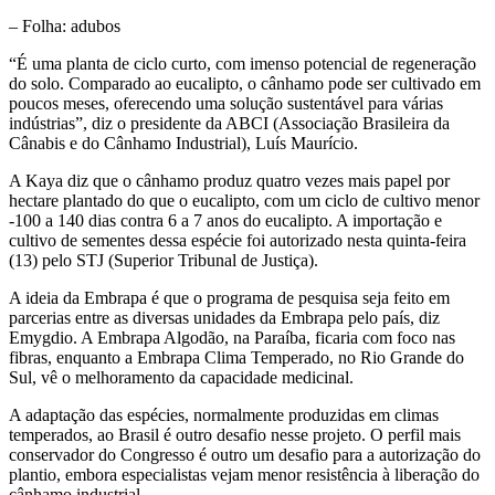
– Folha: adubos
“É uma planta de ciclo curto, com imenso potencial de regeneração
do solo. Comparado ao eucalipto, o cânhamo pode ser cultivado em
poucos meses, oferecendo uma solução sustentável para várias
indústrias”, diz o presidente da ABCI (Associação Brasileira da
Cânabis e do Cânhamo Industrial), Luís Maurício.
A Kaya diz que o cânhamo produz quatro vezes mais papel por
hectare plantado do que o eucalipto, com um ciclo de cultivo menor
-100 a 140 dias contra 6 a 7 anos do eucalipto. A importação e
cultivo de sementes dessa espécie foi autorizado nesta quinta-feira
(13) pelo STJ (Superior Tribunal de Justiça).
A ideia da Embrapa é que o programa de pesquisa seja feito em
parcerias entre as diversas unidades da Embrapa pelo país, diz
Emygdio. A Embrapa Algodão, na Paraíba, ficaria com foco nas
fibras, enquanto a Embrapa Clima Temperado, no Rio Grande do
Sul, vê o melhoramento da capacidade medicinal.
A adaptação das espécies, normalmente produzidas em climas
temperados, ao Brasil é outro desafio nesse projeto. O perfil mais
conservador do Congresso é outro um desafio para a autorização do
plantio, embora especialistas vejam menor resistência à liberação do
cânhamo industrial.