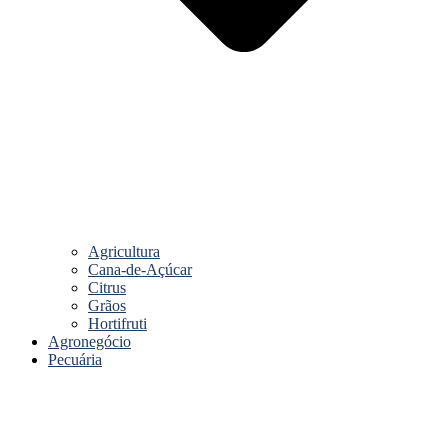
Agricultura
Cana-de-Açúcar
Citrus
Grãos
Hortifruti
Agronegócio
Pecuária