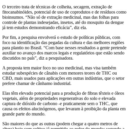
O terceiro trata de técnicas de colheita, secagem, extração de
fitocanabinóides, potencial de uso de coprodutos e de resíduos como
bioinsumos. “Não só de extração medicinal, mas das folhas para
controle de plantas indesejadas, insetos, até do mosquito da dengue
já tem estudos demonstrando eficácia”, diz ela.
Por fim, a pesquisa envolverá o estudo de políticas públicas, com
foco na identificação das pegadas da cultura e das melhores regiões
para plantio no Brasil. “Com base nesses resultados a gente pretende
auxiliar no avanço dos marcos legais e regulatórios que estão sendo
discutidos no país”, diz a pesquisadora.
A proposta tem maior foco no uso medicinal, mas visa também
estudar subespécies de cânabis com menores teores de THC ou
CBD, mais usados para aplicações em outras indústrias, que o setor
prefere chamar de cânhamo industrial.
Elas têm elevado potencial para a produção de fibras têxteis e óleos
vegetais, além de propriedades regenerativas do solo e elevada
captura de dióxido de carbono -e praticamente sem o THC, que
causa os efeitos alucinógenos, que levaram à proibição da planta em
grande parte do mundo.
São maiores do que as outras (podem chegar a quatro metros de
altura) hoje com cultivo já permitido ao redor do mundo: segundo a