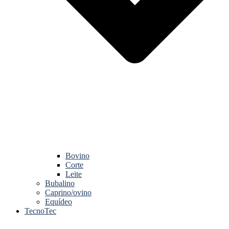
Bovino
Corte
Leite
Bubalino
Caprino/ovino
Equídeo
TecnoTec