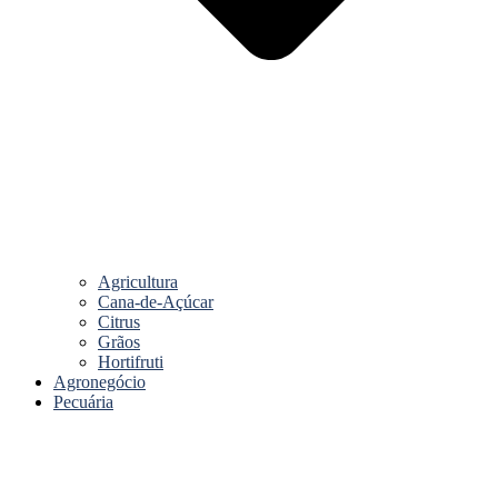
Agricultura
Cana-de-Açúcar
Citrus
Grãos
Hortifruti
Agronegócio
Pecuária