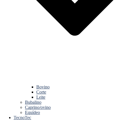
Bovino
Corte
Leite
Bubalino
Caprino/ovino
Equídeo
TecnoTec